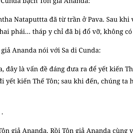
 Cunda bạch Tôn giả Ananda:
tha Nataputtta đã từ trần ở Pava. Sau khi v
hai phái… tháp y chỉ đã bị đổ vỡ, không có 
 giả Ananda nói với Sa di Cunda:
 đây là vấn đề đáng đưa ra để yết kiến Th
i yết kiến Thế Tôn; sau khi đến, chúng ta 
 .
Tôn giả Ananda. Rồi Tôn giả Ananda cùng v