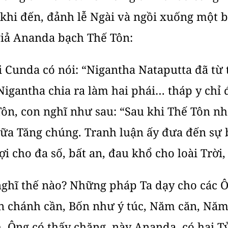
 khi đến, đảnh lễ Ngài và ngồi xuống một b
iả Ananda bạch Thế Tôn:
 Cunda có nói: “Nigantha Nataputta đã từ 
ị Nigantha chia ra làm hai phái… tháp y chỉ 
Tôn, con nghĩ như sau: “Sau khi Thế Tôn nh
iữa Tăng chúng. Tranh luận ấy đưa đến sự b
ợi cho đa số, bất an, đau khổ cho loài Trời,
hĩ thế nào? Những pháp Ta dạy cho các Ôn
 chánh cần, Bốn như ý túc, Năm căn, Năm 
 Ông có thấy chăng, này Ananda, có hai T