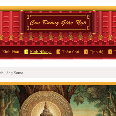
Kinh Phật
Kinh Nikaya
Thần Chú
Tịnh độ
T
inh Làng Sama