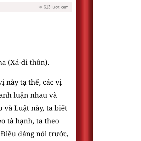
613 lượt xem
a (Xá-di thôn).
 này tạ thế, các vị
ranh luận nhau và
 và Luật này, ta biết
o tà hạnh, ta theo
 Ðiều đáng nói trước,