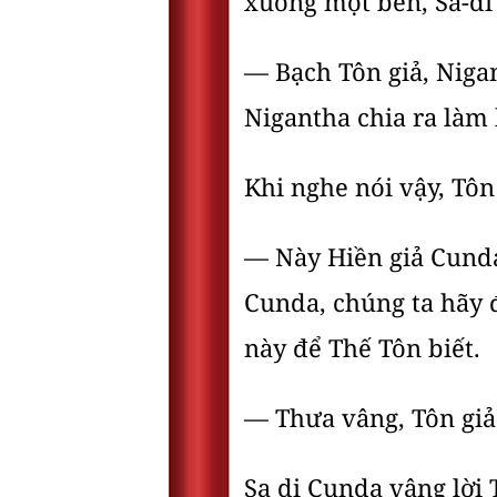
xuống một bên, Sa-di
— Bạch Tôn giả, Nigan
Nigantha chia ra làm 
Khi nghe nói vậy, Tôn
— Này Hiền giả Cunda,
Cunda, chúng ta hãy đ
này để Thế Tôn biết.
— Thưa vâng, Tôn giả
Sa di Cunda vâng lời 