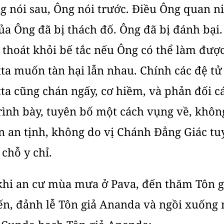
g nói sau, Ông nói trước. Ðiều Ông quan ni
a Ông đã bị thách đố. Ông đã bị đánh bại. 
 thoát khỏi bế tắc nếu Ông có thể làm được
ta muốn tàn hại lẫn nhau. Chính các đệ tử 
ta cũng chán ngấy, cơ hiềm, và phản đối c
trình bày, tuyên bố một cách vụng về, khô
 an tịnh, không do vị Chánh Ðẳng Giác tuy
 chỗ y chỉ.
 khi an cư mùa mưa ở Pava, đến thăm Tôn 
n, đảnh lễ Tôn giả Ananda và ngồi xuống 