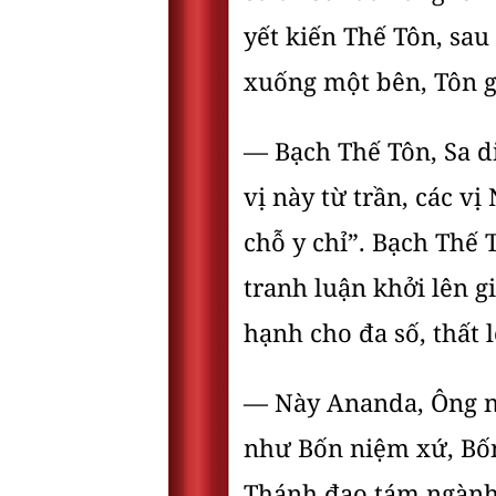
yết kiến Thế Tôn, sau
xuống một bên, Tôn g
— Bạch Thế Tôn, Sa di
vị này từ trần, các v
chỗ y chỉ”. Bạch Thế 
tranh luận khởi lên g
hạnh cho đa số, thất l
— Này Ananda, Ông ng
như Bốn niệm xứ, Bốn
Thánh đạo tám ngành.