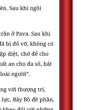
ên. Sau khi ngồi
trần ở Pava. Sau khi
đã bị đổ vỡ, không có
ập diệt, chớ để cho
ất an cho đa số, bất
 loài người”.
g với thượng trí,
lực, Bảy Bồ đề phần,
ỷ-kheo đối với những