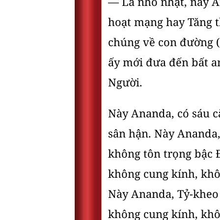
— Là nhỏ nhặt, này An
hoạt mạng hay Tăng t
chúng về con đường (
ấy mới đưa đến bất an 
Người.
Này Ananda, có sáu c
sân hận. Này Ananda,
không tôn trọng bậc 
không cung kính, khô
Này Ananda, Tỷ-kheo 
không cung kính, khô