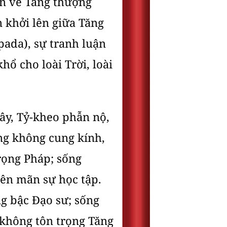
ận về Tăng thượng
 khởi lên giữa Tăng
ada), sự tranh luận
hổ cho loài Trời, loài
ây, Tỷ-kheo phẫn nộ,
ng không cung kính,
rọng Pháp; sống
iên mãn sự học tập.
g bậc Ðạo sư; sống
 không tôn trọng Tăng