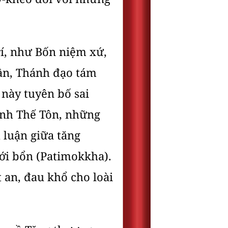
í, như Bốn niệm xứ,
ần, Thánh đạo tám
này tuyên bố sai
ính Thế Tôn, những
 luận giữa tăng
ới bổn (Patimokkha).
 an, đau khổ cho loài