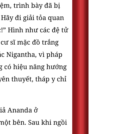
ệm, trình bày đã bị
Hãy đi giải tỏa quan
!” Hình như các đệ tử
cư sĩ mặc đồ trắng
ác Nigantha, vì pháp
ng có hiệu năng hướng
ên thuyết, tháp y chỉ
giả Ananda ở
một bên. Sau khi ngồi