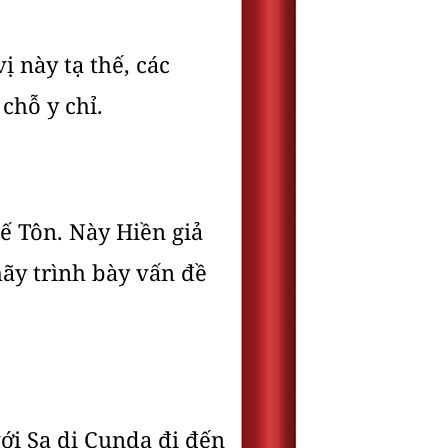
ị này tạ thế, các
chỗ y chỉ.
ế Tôn. Này Hiền giả
hãy trình bày vấn đề
ới Sa di Cunda đi đến