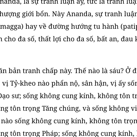
anda, là sự tranh luận ấy, tức là tranh lu
hượng giới bổn. Này Ananda, sự tranh luận
magga) hay về đường hướng tu hành (patip
cho đa số, thất lợi cho đa số, bất an, đau k
ăn bản tranh chấp này. Thế nào là sáu? Ở đ
 vị Tỷ-kheo nào phẩn nộ, sân hận, vị ấy số
Ðạo sư; sống không cung kính, không tôn t
ng tôn trọng Tăng chúng, và sống không v
nào sống không cung kính, không tôn trọn
ng tôn trọng Pháp; sống không cung kính,