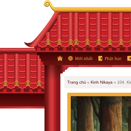
Mới nhất
Phật học
Trang chủ
»
Kinh Nikaya
»
104. K