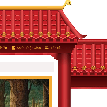
hiền
Sách Phật Giáo
Tất cả