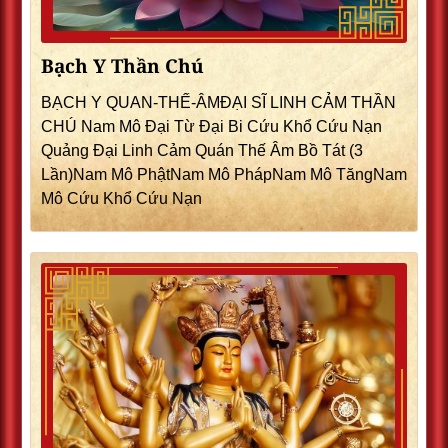
Bạch Y Thần Chú
BẠCH Y QUAN-THẾ-ÂMĐẠI SĨ LINH CẢM THẦN
CHÚ Nam Mô Đại Từ Đại Bi Cứu Khổ Cứu Nạn
Quảng Đại Linh Cảm Quán Thế Âm Bồ Tát (3
Lần)Nam Mô PhậtNam Mô PhápNam Mô TăngNam
Mô Cứu Khổ Cứu Nạn