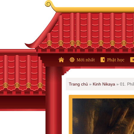
Mới nhất
Phật học
Trang chủ
»
Kinh Nikaya
»
01. Ph