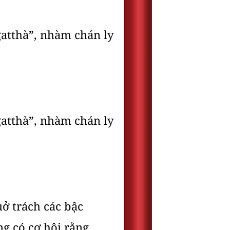
gatthà”, nhàm chán ly
gatthà”, nhàm chán ly
uở trách các bậc
g có cơ hội rằng