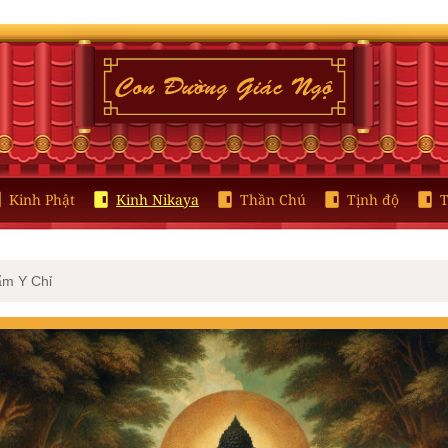
Kinh Phật
Kinh Nikaya
Thần Chú
Tịnh độ
T
ẩm Y Chỉ