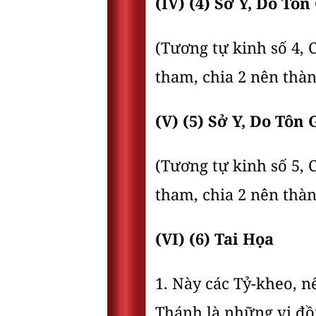
(IV) (4) Sở Y, Do Tô
(Tương tự kinh số 4,
tham, chia 2 nên thàn
(V) (5) Sở Y, Do Tôn
(Tương tự kinh số 5,
tham, chia 2 nên thàn
(VI) (6) Tai Họa
1. Này các Tỷ-kheo, n
Thánh là những vị đồ