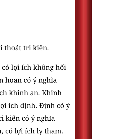
 thoát tri kiến.
 có lợi ích không hối
ân hoan có ý nghĩa
 ích khinh an. Khinh
lợi ích định. Ðịnh có ý
ri kiến có ý nghĩa
 có lợi ích ly tham.