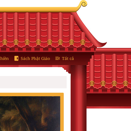
hiền
Sách Phật Giáo
Tất cả