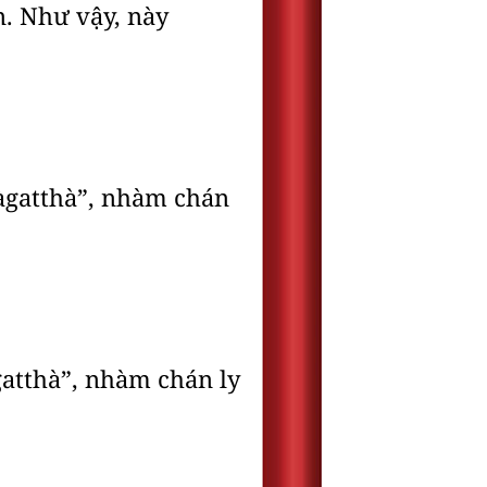
ến. Như vậy, này
ràgatthà”, nhàm chán
gatthà”, nhàm chán ly