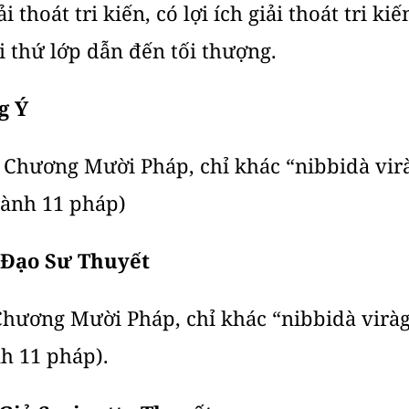
 thoát tri kiến, có lợi ích giải thoát tri ki
i thứ lớp dẫn đến tối thượng.
g Ý
, Chương Mười Pháp, chỉ khác “nibbidà vi
hành 11 pháp)
ậc Ðạo Sư Thuyết
 Chương Mười Pháp, chỉ khác “nibbidà virà
h 11 pháp).