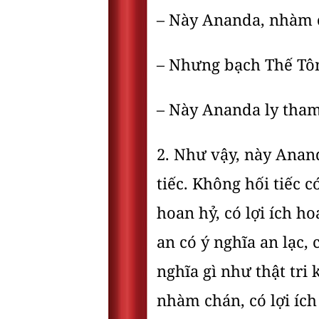
– Này Ananda, nhàm ch
– Nhưng bạch Thế Tôn, 
– Này Ananda ly tham c
2. Như vậy, này Ananda
tiếc. Không hối tiếc 
hoan hỷ, có lợi ích h
an có ý nghĩa an lạc, c
nghĩa gì như thật tri 
nhàm chán, có lợi ích