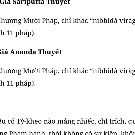
n Giả Sariputta Thuyết
 Chương Mười Pháp, chỉ khác “nibbidà virà
h 11 pháp).
 Giả Ananda Thuyết
 Chương Mười Pháp, chỉ khác “nibbidà virà
h 11 pháp).
ếu có Tỷ-kheo nào mắng nhiếc, chỉ trích, q
ng Phạm hạnh, thời không có sự kiện, khôn