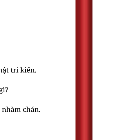
ật tri kiến.
gì?
ch nhàm chán.