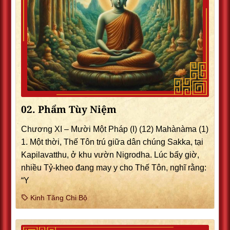
02. Phẩm Tùy Niệm
Chương XI – Mười Một Pháp (I) (12) Mahànàma (1)
1. Một thời, Thế Tôn trú giữa dân chúng Sakka, tại
Kapilavatthu, ở khu vườn Nigrodha. Lúc bấy giờ,
nhiều Tỷ-kheo đang may y cho Thế Tôn, nghĩ rằng:
“Y
Kinh Tăng Chi Bộ