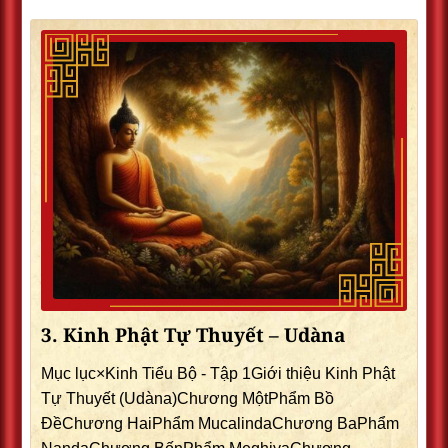
3. Kinh Phật Tự Thuyết – Udàna
Mục lục×Kinh Tiểu Bộ - Tập 1Giới thiệu Kinh Phật
Tự Thuyết (Udàna)Chương MộtPhẩm Bồ
ÐềChương HaiPhẩm MucalindaChương BaPhẩm