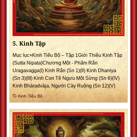
5. Kinh Tập
Mục lục×Kinh Tiểu Bộ – Tập 1Giới Thiệu Kinh Tập
(Sutta Nipata)Chương Một - Phẩm Rắn
Uragavagga(I) Kinh Rắn (Sn 1)(II) Kinh Dhaniya
(Sn 3)(III) Kinh Con Tê Ngưu Một Sừng (Sn 6)(IV)
Kinh Bhàradvàja, Người Cày Ruộng (Sn 12)(V)
Kinh Tiểu Bộ