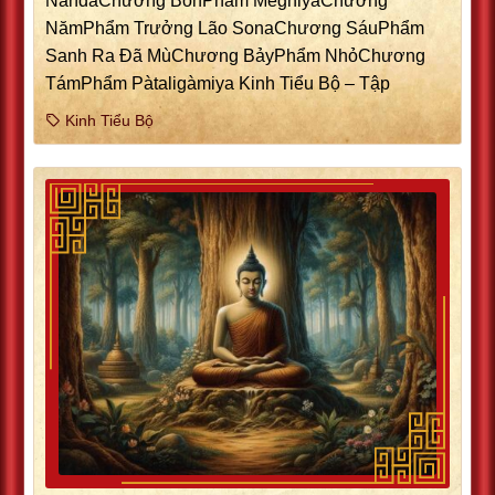
NandaChương BốnPhẩm MeghiyaChương
NămPhẩm Trưởng Lão SonaChương SáuPhẩm
Sanh Ra Ðã MùChương BảyPhẩm NhỏChương
TámPhẩm Pàtaligàmiya Kinh Tiểu Bộ – Tập
Kinh Tiểu Bộ