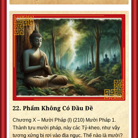
22. Phẩm Không Có Ðầu Ðề
Chương X – Mười Pháp (I) (210) Mười Pháp 1.
Thành tựu mười pháp, này các Tỷ-kheo, như vậy
tương xứng bị rơi vào địa ngục. Thế nào là mười?