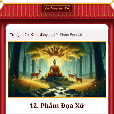
Trang chủ
»
Kinh Nikaya
»
12. Phẩm Ðọa Xứ
12. Phẩm Ðọa Xứ