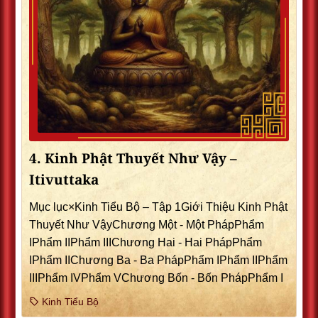
4. Kinh Phật Thuyết Như Vậy –
Itivuttaka
Mục lục×Kinh Tiểu Bộ – Tập 1Giới Thiệu Kinh Phật
Thuyết Như VậyChương Một - Một PhápPhẩm
IPhẩm IIPhẩm IIIChương Hai - Hai PhápPhẩm
IPhẩm IIChương Ba - Ba PhápPhẩm IPhẩm IIPhẩm
IIIPhẩm IVPhẩm VChương Bốn - Bốn PhápPhẩm I
Kinh Tiểu Bộ