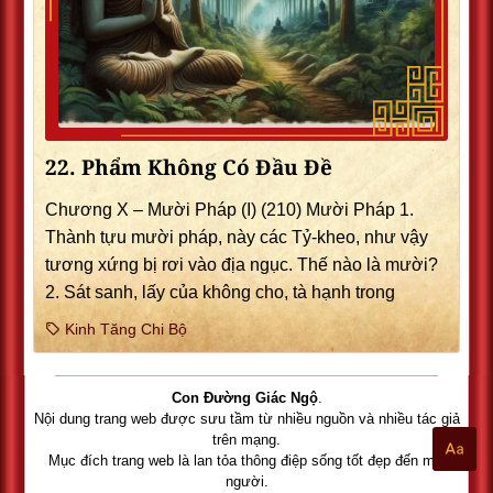
22. Phẩm Không Có Ðầu Ðề
Chương X – Mười Pháp (I) (210) Mười Pháp 1.
Thành tựu mười pháp, này các Tỷ-kheo, như vậy
tương xứng bị rơi vào địa ngục. Thế nào là mười?
2. Sát sanh, lấy của không cho, tà hạnh trong
Kinh Tăng Chi Bộ
Con Đường Giác Ngộ
.
Nội dung trang web được sưu tầm từ nhiều nguồn và nhiều tác giả
trên mạng.
Mục đích trang web là lan tỏa thông điệp sống tốt đẹp đến mọi
người.