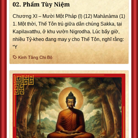
02. Phẩm Tùy Niệm
Chương XI – Mười Một Pháp (I) (12) Mahànàma (1)
1. Một thời, Thế Tôn trú giữa dân chúng Sakka, tại
Kapilavatthu, ở khu vườn Nigrodha. Lúc bấy giờ,
nhiều Tỷ-kheo đang may y cho Thế Tôn, nghĩ rằng:
“Y
Kinh Tăng Chi Bộ