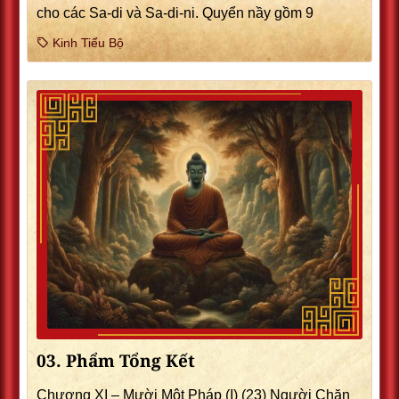
cho các Sa-di và Sa-di-ni. Quyển nầy gồm 9
Kinh Tiểu Bộ
03. Phẩm Tổng Kết
Chương XI – Mười Một Pháp (I) (23) Người Chăn