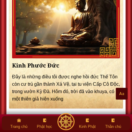
Kinh Phước Đức
Đây là những điều tôi được nghe hồi đức Thế Tôn
còn cư trú gần thành Xá Vệ, tại tu viện Cấp Cô Độc,
trong vườn Kỳ Đà. Hôm đó, trời đã vào khuya, có
một thiên giả hiện xuống
Trang chủ
Phật học
Kinh Phật
Thần chú