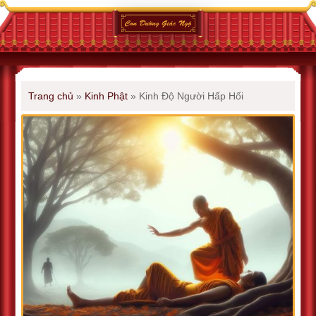
Trang chủ
»
Kinh Phật
»
Kinh Độ Người Hấp Hối