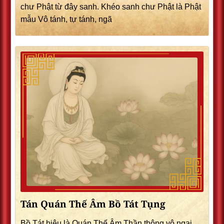
chư Phật từ đây sanh. Khéo sanh chư Phật là Phật
mẫu Vô tánh, tự tánh, ngã
Tán Quán Thế Âm Bồ Tát Tụng
Bồ Tát hiệu là Quán Thế Âm Thần thông vô ngại,