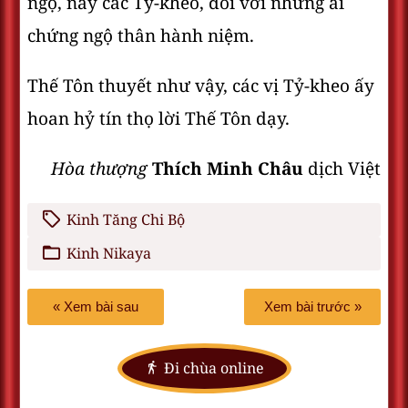
ngộ, này các Tỷ-kheo, đối với những ai
chứng ngộ thân hành niệm.
Thế Tôn thuyết như vậy, các vị Tỷ-kheo ấy
hoan hỷ tín thọ lời Thế Tôn dạy.
Hòa thượng
Thích Minh Châu
dịch Việt
Kinh Tăng Chi Bộ
Kinh Nikaya
« Xem bài sau
Xem bài trước »
Đi chùa online