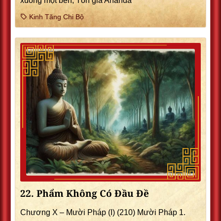
xuống một bên, Tôn giả Ananda
Kinh Tăng Chi Bộ
22. Phẩm Không Có Ðầu Ðề
Chương X – Mười Pháp (I) (210) Mười Pháp 1.