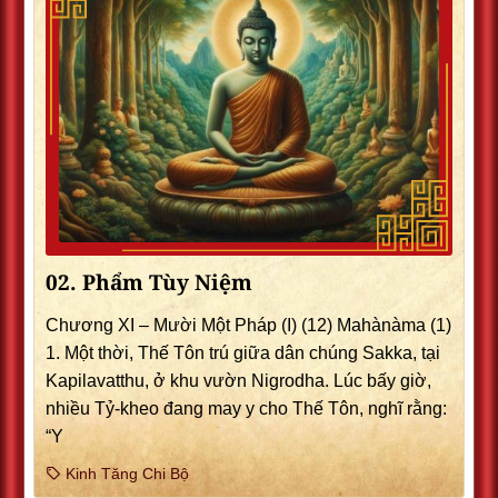
02. Phẩm Tùy Niệm
Chương XI – Mười Một Pháp (I) (12) Mahànàma (1)
1. Một thời, Thế Tôn trú giữa dân chúng Sakka, tại
Kapilavatthu, ở khu vườn Nigrodha. Lúc bấy giờ,
nhiều Tỷ-kheo đang may y cho Thế Tôn, nghĩ rằng:
“Y
Kinh Tăng Chi Bộ