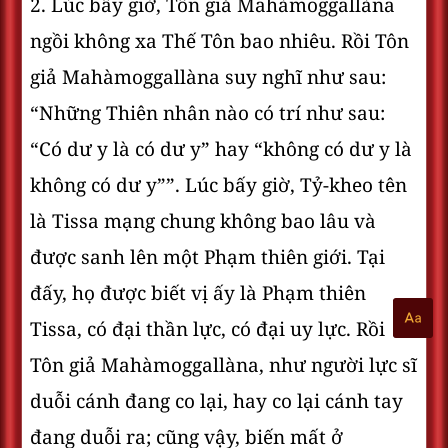
2. Lúc bấy giờ, Tôn giả Mahàmoggallàna
ngồi không xa Thế Tôn bao nhiêu. Rồi Tôn
giả Mahàmoggallàna suy nghĩ như sau:
“Những Thiên nhân nào có trí như sau:
“Có dư y là có dư y” hay “không có dư y là
không có dư y””. Lúc bấy giờ, Tỷ-kheo tên
là Tissa mạng chung không bao lâu và
được sanh lên một Phạm thiên giới. Tại
đấy, họ được biết vị ấy là Phạm thiên
Tissa, có đại thần lực, có đại uy lực. Rồi
Tôn giả Mahàmoggallàna, như người lực sĩ
duỗi cánh đang co lại, hay co lại cánh tay
đang duỗi ra; cũng vậy, biến mất ở