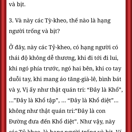
và bịt.
3. Và này các Tỳ-kheo, thế nào là hạng
người trống và bịt?
Ở đây, này các Tỷ-kheo, có hạng người có
thái độ không dễ thương, khi đi tới đi lui,
khi ngó phía trước, ngó hai bên, khi co tay
duỗi tay, khi mang áo tăng-già-lê, bình bát
và y, Vị ấy như thật quán tri: “Ðây là Khổ”,
…”Ðây là Khổ tập”, … “Ðây là Khổ diệt”…
không như thật quán tri:”Ðây là con
Ðường đưa đến Khổ diệt”. Như vậy, này