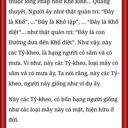
thuộc lòng Pháp như Khế kinh… Quảng
thuyết. Người ấy như thật quán tri: “Ðây
là Khổ”, …”Ðây là Khổ tập”, … “Ðây là Khổ
diệt”… như thật quán tri: “Ðây là con
Ðường đưa đến Khổ diệt”. Như vậy, này
các Tỷ-kheo, là hạng người có sấm và có
mưa. Ví như, này các Tỷ-kheo, loại mây có
sấm và có mưa ấy, Ta nói rằng, này các Tỷ-
kheo, người này giống như ví dụ ấy.
Này các Tỷ-kheo, có bốn hạng người giống
như các loại mây này có mặt, hiện hữu ở
đời.