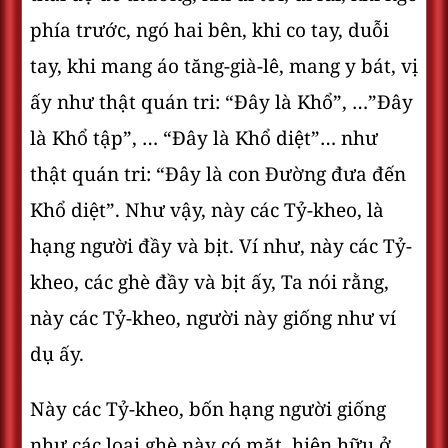
phía trước, ngó hai bên, khi co tay, duỗi
tay, khi mang áo tăng-già-lê, mang y bát, vị
ấy như thật quán tri: “Ðây là Khổ”, …”Ðây
là Khổ tập”, … “Ðây là Khổ diệt”… như
thật quán tri: “Ðây là con Ðường đưa đến
Khổ diệt”. Như vậy, này các Tỷ-kheo, là
hạng người đầy và bịt. Ví như, này các Tỷ-
kheo, các ghè đầy và bịt ấy, Ta nói rằng,
này các Tỷ-kheo, người này giống như ví
dụ ấy.
Này các Tỷ-kheo, bốn hạng người giống
như các loại ghè này có mặt, hiện hữu ở