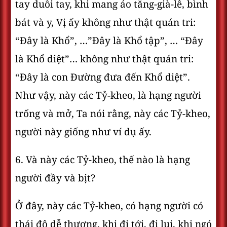
tay duỗi tay, khi mang áo tăng-già-lê, bình
bát và y, Vị ấy không như thật quán tri:
“Ðây là Khổ”, …”Ðây là Khổ tập”, … “Ðây
là Khổ diệt”… không như thật quán tri:
“Ðây là con Ðường đưa đến Khổ diệt”.
Như vậy, này các Tỷ-kheo, là hạng người
trống và mở, Ta nói rằng, này các Tỷ-kheo,
người này giống như ví dụ ấy.
6. Và này các Tỷ-kheo, thế nào là hạng
người đầy và bịt?
Ở đây, này các Tỷ-kheo, có hạng người có
thái độ dễ thương, khi đi tới, đi lui, khi ngó