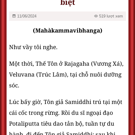
biệt
11/06/2024
519 lượt xem
(Mahàkammavibhanga)
Như vầy tôi nghe.
Một thời, Thế Tôn ở Rajagaha (Vương Xá),
Veluvana (Trúc Lâm), tại chỗ nuôi dưỡng
sóc.
Lúc bấy giờ, Tôn giả Samiddhi trú tại một
cái cốc trong rừng. Rồi du sĩ ngoại đạo
Potaliputta tiêu dao tản bộ, tuần tự du
hành, đi đến Tôn giả Samiddhi; sau khi