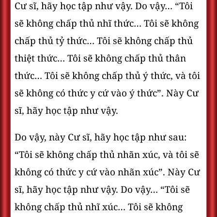
Cư sĩ, hãy học tập như vậy. Do vậy… “Tôi
sẽ không chấp thủ nhĩ thức… Tôi sẽ không
chấp thủ tỷ thức… Tôi sẽ không chấp thủ
thiệt thức… Tôi sẽ không chấp thủ thân
thức… Tôi sẽ không chấp thủ ý thức, và tôi
sẽ không có thức y cứ vào ý thức”. Này Cư
sĩ, hãy học tập như vậy.
Do vậy, này Cư sĩ, hãy học tập như sau:
“Tôi sẽ không chấp thủ nhãn xúc, và tôi sẽ
không có thức y cứ vào nhãn xúc”. Này Cư
sĩ, hãy học tập như vậy. Do vậy… “Tôi sẽ
không chấp thủ nhĩ xúc… Tôi sẽ không