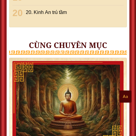
20. Kinh An trú tầm
CÙNG CHUYÊN MỤC