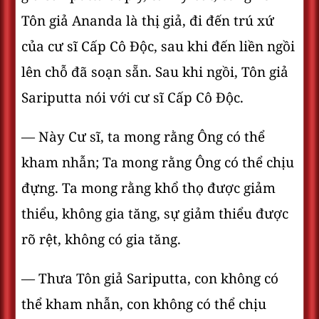
Tôn giả Ananda là thị giả, đi đến trú xứ
của cư sĩ Cấp Cô Ðộc, sau khi đến liền ngồi
lên chỗ đã soạn sẵn. Sau khi ngồi, Tôn giả
Sariputta nói với cư sĩ Cấp Cô Ðộc.
— Này Cư sĩ, ta mong rằng Ông có thể
kham nhẫn; Ta mong rằng Ông có thể chịu
đựng. Ta mong rằng khổ thọ được giảm
thiểu, không gia tăng, sự giảm thiểu được
rõ rệt, không có gia tăng.
— Thưa Tôn giả Sariputta, con không có
thể kham nhẫn, con không có thể chịu