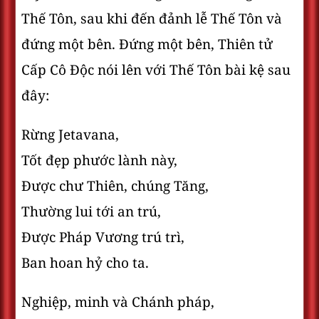
Thế Tôn, sau khi đến đảnh lễ Thế Tôn và
đứng một bên. Ðứng một bên, Thiên tử
Cấp Cô Ðộc nói lên với Thế Tôn bài kệ sau
đây:
Rừng Jetavana,
Tốt đẹp phước lành này,
Ðược chư Thiên, chúng Tăng,
Thường lui tới an trú,
Ðược Pháp Vương trú trì,
Ban hoan hỷ cho ta.
Nghiệp, minh và Chánh pháp,