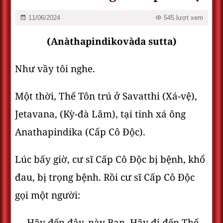
11/06/2024
545 lượt xem
(Anàthapindikovàda sutta)
Như vầy tôi nghe.
Một thời, Thế Tôn trú ở Savatthi (Xá-vệ),
Jetavana, (Kỳ-đà Lâm), tại tinh xá ông
Anathapindika (Cấp Cô Ðộc).
Lúc bấy giờ, cư sĩ Cấp Cô Ðộc bị bệnh, khổ
đau, bị trọng bệnh. Rồi cư sĩ Cấp Cô Ðộc
gọi một người:
— Hãy đến đây, này Bạn. Hãy đi đến Thế