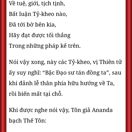
Về tuệ, giới, tịch tịnh,
Bất luận Tỷ-kheo nào,
Ðã tới bờ bên kia,
Hãy đạt được tối thắng
Trong những pháp kể trên.
Nói vậy xong, này các Tỷ-kheo, vị Thiên tử
ấy suy nghĩ: “Bậc Ðạo sư tán đồng ta”, sau
khi đảnh lễ thân phía hữu hướng về Ta,
rồi biến mất tại chỗ.
Khi được nghe nói vậy, Tôn giả Ananda
bạch Thế Tôn: