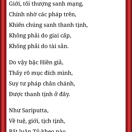
Giới, tối thượng sanh mạng,
Chính nhờ các pháp trên,
Khiến chúng sanh thanh tịnh,
Không phải do giai cấp,
Không phải do tài sản.
Do vậy bậc Hiền giả,
Thấy rõ mục đích mình,
Suy tư pháp chân chánh,
Ðược thanh tịnh ở đây.
Như Sariputta,
Về tuệ, giới, tịch tịnh,
Bất luận Tỷ-kheo nào,