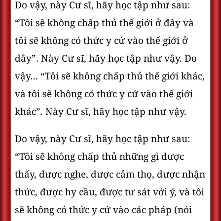
Do vậy, này Cư sĩ, hãy học tập như sau:
“Tôi sẽ không chấp thủ thế giới ở đây và
tôi sẽ không có thức y cứ vào thế giới ở
đây”. Này Cư sĩ, hãy học tập như vậy. Do
vậy… “Tôi sẽ không chấp thủ thế giới khác,
và tôi sẽ không có thức y cứ vào thế giới
khác”. Này Cư sĩ, hãy học tập như vậy.
Do vậy, này Cư sĩ, hãy học tập như sau:
“Tôi sẽ không chấp thủ những gì được
thấy, được nghe, được cảm thọ, được nhận
thức, được hy cầu, được tư sát với ý, và tôi
sẽ không có thức y cứ vào các pháp (nói