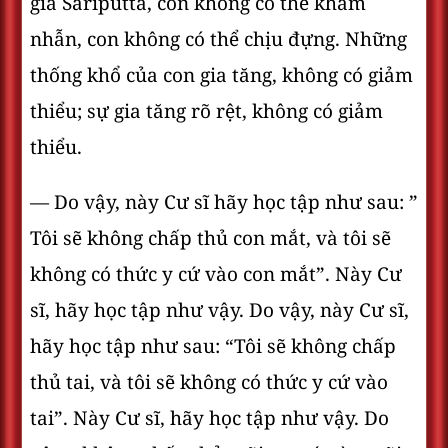
giả Sariputta, con không có thể kham
nhẫn, con không có thể chịu đựng. Những
thống khổ của con gia tăng, không có giảm
thiểu; sự gia tăng rõ rệt, không có giảm
thiểu.
— Do vậy, này Cư sĩ hãy học tập như sau: ”
Tôi sẽ không chấp thủ con mắt, và tôi sẽ
không có thức y cứ vào con mắt”. Này Cư
sĩ, hãy học tập như vậy. Do vậy, này Cư sĩ,
hãy học tập như sau: “Tôi sẽ không chấp
thủ tai, và tôi sẽ không có thức y cứ vào
tai”. Này Cư sĩ, hãy học tập như vậy. Do