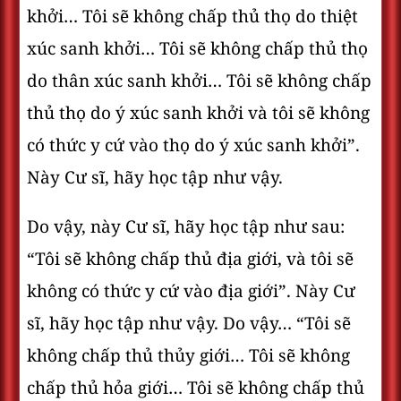
khởi… Tôi sẽ không chấp thủ thọ do thiệt
xúc sanh khởi… Tôi sẽ không chấp thủ thọ
do thân xúc sanh khởi… Tôi sẽ không chấp
thủ thọ do ý xúc sanh khởi và tôi sẽ không
có thức y cứ vào thọ do ý xúc sanh khởi”.
Này Cư sĩ, hãy học tập như vậy.
Do vậy, này Cư sĩ, hãy học tập như sau:
“Tôi sẽ không chấp thủ địa giới, và tôi sẽ
không có thức y cứ vào địa giới”. Này Cư
sĩ, hãy học tập như vậy. Do vậy… “Tôi sẽ
không chấp thủ thủy giới… Tôi sẽ không
chấp thủ hỏa giới… Tôi sẽ không chấp thủ