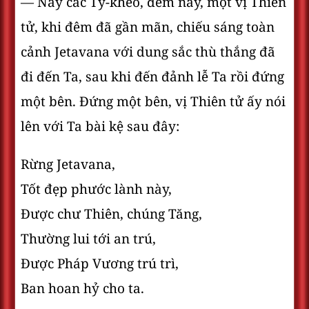
— Này các Tỷ-kheo, đêm nay, một vị Thiên
tử, khi đêm đã gần mãn, chiếu sáng toàn
cảnh Jetavana với dung sắc thù thắng đã
đi đến Ta, sau khi đến đảnh lễ Ta rồi đứng
một bên. Ðứng một bên, vị Thiên tử ấy nói
lên với Ta bài kệ sau đây:
Rừng Jetavana,
Tốt đẹp phước lành này,
Ðược chư Thiên, chúng Tăng,
Thường lui tới an trú,
Ðược Pháp Vương trú trì,
Ban hoan hỷ cho ta.