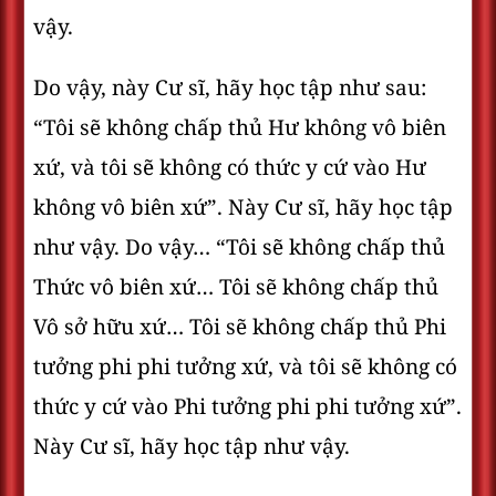
vậy.
Do vậy, này Cư sĩ, hãy học tập như sau:
“Tôi sẽ không chấp thủ Hư không vô biên
xứ, và tôi sẽ không có thức y cứ vào Hư
không vô biên xứ”. Này Cư sĩ, hãy học tập
như vậy. Do vậy… “Tôi sẽ không chấp thủ
Thức vô biên xứ… Tôi sẽ không chấp thủ
Vô sở hữu xứ… Tôi sẽ không chấp thủ Phi
tưởng phi phi tưởng xứ, và tôi sẽ không có
thức y cứ vào Phi tưởng phi phi tưởng xứ”.
Này Cư sĩ, hãy học tập như vậy.