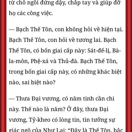
từ chỗ ngồi đứng dậy, chắp tay và giúp đỡ
họ các công việc.
— Bạch Thế Tôn, con không hỏi về hiện tại.
Bạch Thế Tôn, con hỏi về tương lai. Bạch
Thế Tôn, có bốn giai cấp này: Sát-đế-lị, Bà-
la-môn, Phệ-xá và Thủ-đà. Bạch Thế Tôn,
trong bốn giai cấp này, có những khác biệt
nào, sai biệt nào?
— Thưa Ðại vương, có năm tinh cần chi
này. Thế nào là năm? Ở đây, thưa Ðại
vương, Tỷ-kheo có lòng tin, tin tưởng sự
giác ngộ của Như Lai: “Ðây là Thế Tôn, bậc