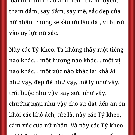
loài hữu tình nào ái nhiễm, tham luyến,
tham đắm, say đắm, say mê, sắc đẹp của
nữ nhân, chúng sẽ sầu ưu lâu dài, vì bị rơi
vào uy lực nữ sắc.
Này các Tỷ-kheo, Ta không thấy một tiếng
nào khác… một hương nào khác… một vị
nào khác… một xúc nào khác lại khả ái
như vậy, đẹp đẽ như vậy, mê ly như vậy,
trói buộc như vậy, say sưa như vậy,
chướng ngại như vậy cho sự đạt đến an ổn
khỏi các khổ ách, tức là, này các Tỷ-kheo,
cảm xúc của nữ nhân. Và này các Tỷ-kheo,