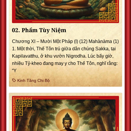
02. Phẩm Tùy Niệm
Chương XI – Mười Một Pháp (I) (12) Mahànàma (1)
1. Một thời, Thế Tôn trú giữa dân chúng Sakka, tại
Kapilavatthu, ở khu vườn Nigrodha. Lúc bấy giờ,
nhiều Tỷ-kheo đang may y cho Thế Tôn, nghĩ rằng:
“Y
Kinh Tăng Chi Bộ