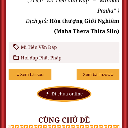
(Trích “Mi Tiên Vấn Ðáp” – “Milinda
Panha” )
Dịch giả:
Hòa thượng Giới Nghiêm
(Maha Thera Thita Silo)
Mi Tiên Vấn Đáp
Hỏi đáp Phật Pháp
« Xem bài sau
Xem bài trước »
Đi chùa online
CÙNG CHỦ ĐỀ