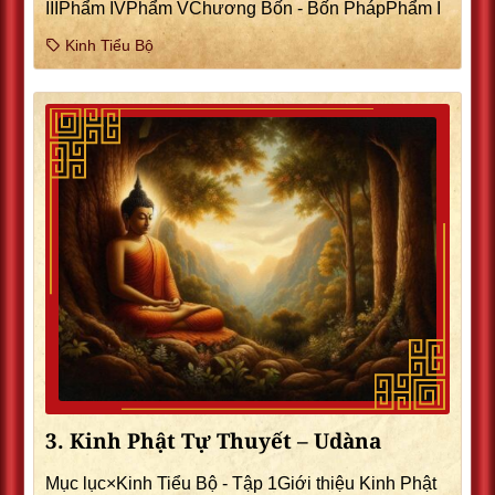
IIIPhẩm IVPhẩm VChương Bốn - Bốn PhápPhẩm I
Kinh Tiểu Bộ
3. Kinh Phật Tự Thuyết – Udàna
Mục lục×Kinh Tiểu Bộ - Tập 1Giới thiệu Kinh Phật