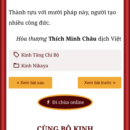
Thành tựu với mười pháp này, người tạo
nhiều công đức.
Hòa thượng
Thích Minh Châu
dịch Việt
Kinh Tăng Chi Bộ
Kinh Nikaya
« Xem bài sau
Xem bài trước »
Đi chùa online
CÙNG BỘ KINH