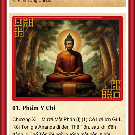
Kinh Tăng Chi Bộ
01. Phẩm Y Chỉ
Chương XI – Mười Một Pháp (I) (1) Có Lợi Ích Gì 1.
Rồi Tôn giả Ananda đi đến Thế Tôn, sau khi đến
đảnh lễ Thế Tôn rồi ngồi xuống một bên. Ngồi