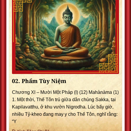
02. Phẩm Tùy Niệm
Chương XI – Mười Một Pháp (I) (12) Mahànàma (1)
1. Một thời, Thế Tôn trú giữa dân chúng Sakka, tại
Kapilavatthu, ở khu vườn Nigrodha. Lúc bấy giờ,
nhiều Tỷ-kheo đang may y cho Thế Tôn, nghĩ rằng:
“Y