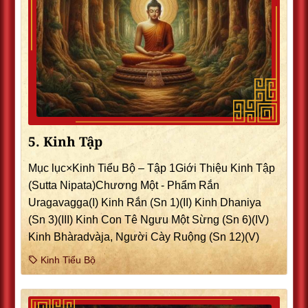
5. Kinh Tập
Mục lục×Kinh Tiểu Bộ – Tập 1Giới Thiệu Kinh Tập
(Sutta Nipata)Chương Một - Phẩm Rắn
Uragavagga(I) Kinh Rắn (Sn 1)(II) Kinh Dhaniya
(Sn 3)(III) Kinh Con Tê Ngưu Một Sừng (Sn 6)(IV)
Kinh Bhàradvàja, Người Cày Ruộng (Sn 12)(V)
Kinh Tiểu Bộ