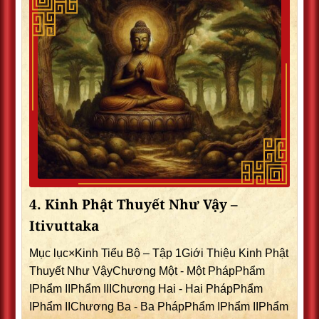
4. Kinh Phật Thuyết Như Vậy –
Itivuttaka
Mục lục×Kinh Tiểu Bộ – Tập 1Giới Thiệu Kinh Phật
Thuyết Như VậyChương Một - Một PhápPhẩm
IPhẩm IIPhẩm IIIChương Hai - Hai PhápPhẩm
IPhẩm IIChương Ba - Ba PhápPhẩm IPhẩm IIPhẩm