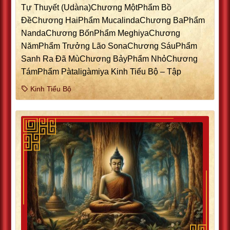
Tự Thuyết (Udàna)Chương MộtPhẩm Bồ
ÐềChương HaiPhẩm MucalindaChương BaPhẩm
NandaChương BốnPhẩm MeghiyaChương
NămPhẩm Trưởng Lão SonaChương SáuPhẩm
Sanh Ra Ðã MùChương BảyPhẩm NhỏChương
TámPhẩm Pàtaligàmiya Kinh Tiểu Bộ – Tập
Kinh Tiểu Bộ