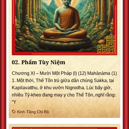
02. Phẩm Tùy Niệm
Chương XI – Mười Một Pháp (I) (12) Mahànàma (1)
1. Một thời, Thế Tôn trú giữa dân chúng Sakka, tại
Kapilavatthu, ở khu vườn Nigrodha. Lúc bấy giờ,
nhiều Tỷ-kheo đang may y cho Thế Tôn, nghĩ rằng:
“Y
Kinh Tăng Chi Bộ