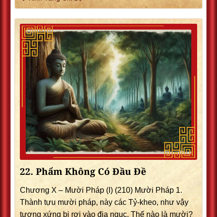
22. Phẩm Không Có Ðầu Ðề
Chương X – Mười Pháp (I) (210) Mười Pháp 1.
Thành tựu mười pháp, này các Tỷ-kheo, như vậy
tương xứng bị rơi vào địa ngục. Thế nào là mười?