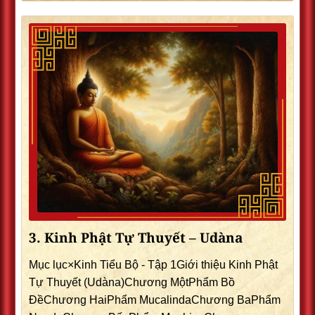
3. Kinh Phật Tự Thuyết – Udàna
Mục lục×Kinh Tiểu Bộ - Tập 1Giới thiệu Kinh Phật
Tự Thuyết (Udàna)Chương MộtPhẩm Bồ
ÐềChương HaiPhẩm MucalindaChương BaPhẩm