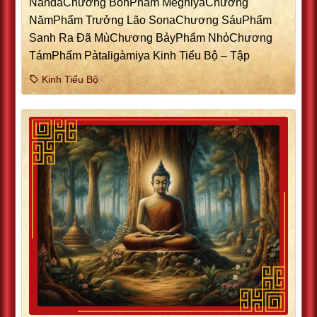
NandaChương BốnPhẩm MeghiyaChương
NămPhẩm Trưởng Lão SonaChương SáuPhẩm
Sanh Ra Ðã MùChương BảyPhẩm NhỏChương
TámPhẩm Pàtaligàmiya Kinh Tiểu Bộ – Tập
Kinh Tiểu Bộ