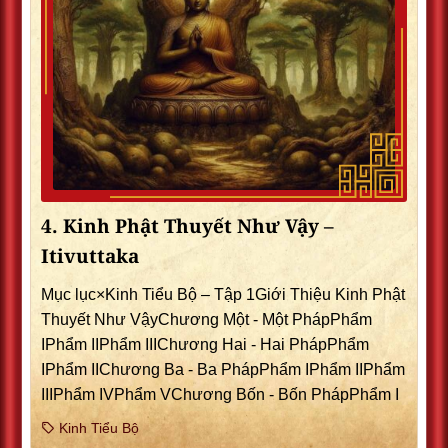
4. Kinh Phật Thuyết Như Vậy –
Itivuttaka
Mục lục×Kinh Tiểu Bộ – Tập 1Giới Thiệu Kinh Phật
Thuyết Như VậyChương Một - Một PhápPhẩm
IPhẩm IIPhẩm IIIChương Hai - Hai PhápPhẩm
IPhẩm IIChương Ba - Ba PhápPhẩm IPhẩm IIPhẩm
IIIPhẩm IVPhẩm VChương Bốn - Bốn PhápPhẩm I
Kinh Tiểu Bộ