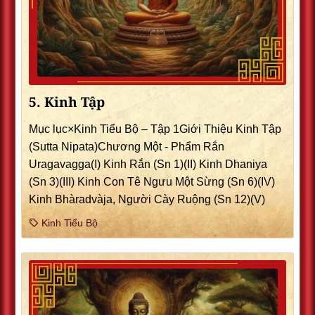
5. Kinh Tập
Mục lục×Kinh Tiểu Bộ – Tập 1Giới Thiệu Kinh Tập
(Sutta Nipata)Chương Một - Phẩm Rắn
Uragavagga(I) Kinh Rắn (Sn 1)(II) Kinh Dhaniya
(Sn 3)(III) Kinh Con Tê Ngưu Một Sừng (Sn 6)(IV)
Kinh Bhàradvàja, Người Cày Ruộng (Sn 12)(V)
Kinh Tiểu Bộ