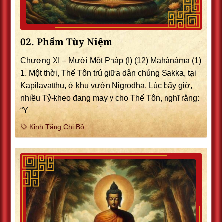
02. Phẩm Tùy Niệm
Chương XI – Mười Một Pháp (I) (12) Mahànàma (1)
1. Một thời, Thế Tôn trú giữa dân chúng Sakka, tại
Kapilavatthu, ở khu vườn Nigrodha. Lúc bấy giờ,
nhiều Tỷ-kheo đang may y cho Thế Tôn, nghĩ rằng:
“Y
Kinh Tăng Chi Bộ