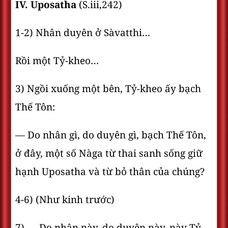
IV. Uposatha
(S.iii,242)
1-2) Nhân duyên ở Sàvatthi…
Rồi một Tỷ-kheo…
3) Ngồi xuống một bên, Tỷ-kheo ấy bạch
Thế Tôn:
— Do nhân gì, do duyên gì, bạch Thế Tôn,
ở đây, một số Nàga từ thai sanh sống giữ
hạnh Uposatha và từ bỏ thân của chúng?
4-6) (Như kinh trước)
7) — Do nhân này, do duyên này, này Tỷ-