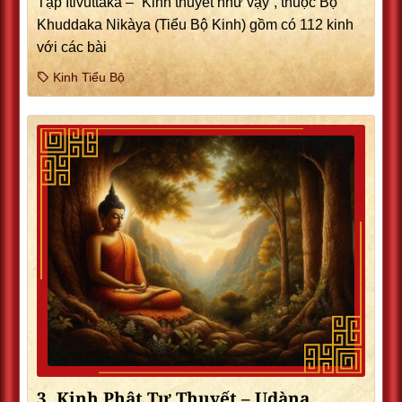
Tập Itivuttaka – “Kinh thuyết như vậy”, thuộc Bộ
Khuddaka Nikàya (Tiểu Bộ Kinh) gồm có 112 kinh
với các bài
Kinh Tiểu Bộ
3. Kinh Phật Tự Thuyết – Udàna