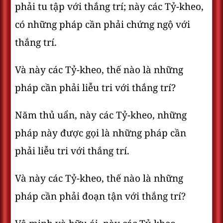
phải tu tập với thắng trí; này các Tỷ-kheo,
có những pháp cần phải chứng ngộ với
thắng trí.
Và này các Tỷ-kheo, thế nào là những
pháp cần phải liễu tri với thắng trí?
Năm thủ uẩn, này các Tỷ-kheo, những
pháp này được gọi là những pháp cần
phải liễu tri với thắng trí.
Và này các Tỷ-kheo, thế nào là những
pháp cần phải đoạn tận với thắng trí?