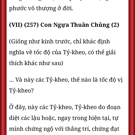
phước vô thượng ở đời.
(VII) (257) Con Ngựa Thuần Chủng (2)
(Giống như kinh trước, chỉ khác định
nghĩa về tốc độ của Tỷ-kheo, có thể giải
thích khác như sau)
… Và này các Tỷ-kheo, thế nào là tốc độ vị
Tỷ-kheo?
Ở đây, này các Tỷ-kheo, Tỷ-kheo do đoạn
diệt các lậu hoặc, ngay trong hiện tại, tự
mình chứng ngộ với thắng trí, chứng đạt