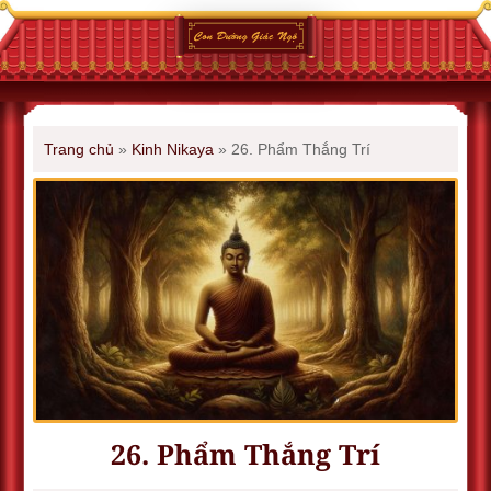
Trang chủ
»
Kinh Nikaya
»
26. Phẩm Thắng Trí
26. Phẩm Thắng Trí