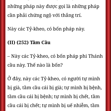
những pháp này được gọi là những pháp
cần phải chứng ngộ với thắng trí.
Này các Tỷ-kheo, có bốn pháp này.
(II) (252) Tầm Cầu
– Này các Tỷ-kheo, có bốn pháp phi Thánh
cầu này. Thế nào là bốn?
Ở đây, này các Tỷ-kheo, có người tự mình
bị già, tầm cầu cái bị già; tự mình bị bệnh,
tầm cầu cái bị bệnh; tự mình bị chết, tầm
cầu cái bị chết; tự mình bị uế nhiễm, tầm