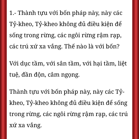
1.- Thành tựu với bốn pháp này, này các
Tỷ-kheo, Tỷ-kheo không đủ điều kiện để
sống trong rừng, các ngôi rừng rậm rạp,
các trú xứ xa vắng. Thế nào là với bốn?
Với dục tầm, với sân tầm, với hại tầm, liệt
tuệ, đần độn, câm ngọng.
Thành tựu với bốn pháp này, này các Tỷ-
kheo, Tỷ-kheo không đủ điều kiện để sống
trong rừng, các ngôi rừng rậm rạp, các trú
xứ xa vắng.