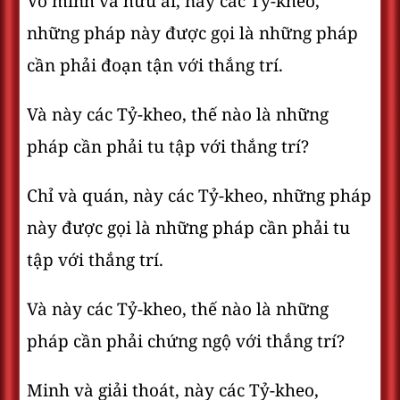
Vô minh và hữu ái, này các Tỷ-kheo,
những pháp này được gọi là những pháp
cần phải đoạn tận với thắng trí.
Và này các Tỷ-kheo, thế nào là những
pháp cần phải tu tập với thắng trí?
Chỉ và quán, này các Tỷ-kheo, những pháp
này được gọi là những pháp cần phải tu
tập với thắng trí.
Và này các Tỷ-kheo, thế nào là những
pháp cần phải chứng ngộ với thắng trí?
Minh và giải thoát, này các Tỷ-kheo,