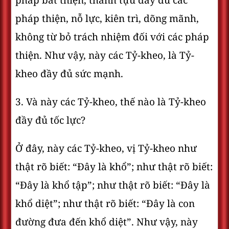
pháp bất thiện, thành tựu đầy đủ các
pháp thiện, nỗ lực, kiên trì, dõng mãnh,
không từ bỏ trách nhiệm đối với các pháp
thiện. Như vậy, này các Tỷ-kheo, là Tỷ-
kheo đầy đủ sức mạnh.
3. Và này các Tỷ-kheo, thế nào là Tỷ-kheo
đầy đủ tốc lực?
Ở đây, này các Tỷ-kheo, vị Tỷ-kheo như
thật rõ biết: “Ðây là khổ”; như thật rõ biết:
“Ðây là khổ tập”; như thật rõ biết: “Ðây là
khổ diệt”; như thật rõ biết: “Ðây là con
đường đưa đến khổ diệt”. Như vậy, này