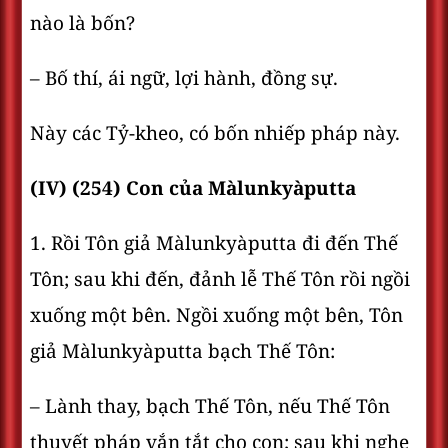
nào là bốn?
– Bố thí, ái ngữ, lợi hành, đồng sự.
Này các Tỷ-kheo, có bốn nhiếp pháp này.
(IV) (254) Con của Màlunkyàputta
1. Rồi Tôn giả Màlunkyàputta đi đến Thế
Tôn; sau khi đến, đảnh lễ Thế Tôn rồi ngồi
xuống một bên. Ngồi xuống một bên, Tôn
giả Màlunkyàputta bạch Thế Tôn:
– Lành thay, bạch Thế Tôn, nếu Thế Tôn
thuyết pháp vắn tắt cho con; sau khi nghe