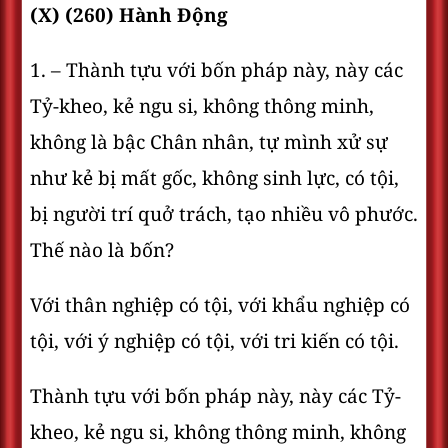
(X) (260) Hành Ðộng
1. – Thành tựu với bốn pháp này, này các
Tỷ-kheo, kẻ ngu si, không thông minh,
không là bậc Chân nhân, tự mình xử sự
như kẻ bị mất gốc, không sinh lực, có tội,
bị người trí quở trách, tạo nhiều vô phước.
Thế nào là bốn?
Với thân nghiệp có tội, với khẩu nghiệp có
tội, với ý nghiệp có tội, với tri kiến có tội.
Thành tựu với bốn pháp này, này các Tỷ-
kheo, kẻ ngu si, không thông minh, không