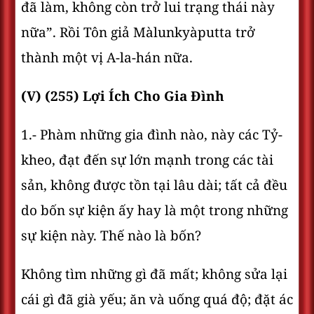
đã làm, không còn trở lui trạng thái này
nữa”. Rồi Tôn giả Màlunkyàputta trở
thành một vị A-la-hán nữa.
(V) (255) Lợi Ích Cho Gia Ðình
1.- Phàm những gia đình nào, này các Tỷ-
kheo, đạt đến sự lớn mạnh trong các tài
sản, không được tồn tại lâu dài; tất cả đều
do bốn sự kiện ấy hay là một trong những
sự kiện này. Thế nào là bốn?
Không tìm những gì đã mất; không sửa lại
cái gì đã già yếu; ăn và uống quá độ; đặt ác