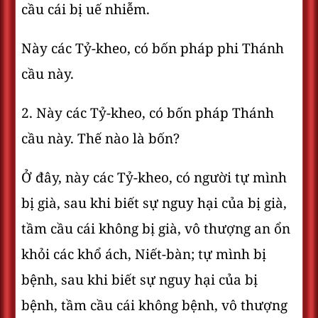
cầu cái bị uế nhiễm.
Này các Tỷ-kheo, có bốn pháp phi Thánh
cầu này.
2. Này các Tỷ-kheo, có bốn pháp Thánh
cầu này. Thế nào là bốn?
Ở đây, này các Tỷ-kheo, có người tự mình
bị già, sau khi biết sự nguy hại của bị già,
tầm cầu cái không bị già, vô thượng an ổn
khỏi các khổ ách, Niết-bàn; tự mình bị
bệnh, sau khi biết sự nguy hại của bị
bệnh, tầm cầu cái không bệnh, vô thượng