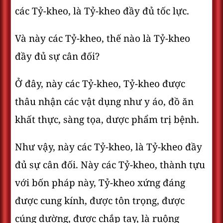
các Tỷ-kheo, là Tỷ-kheo đầy đủ tốc lực.
Và này các Tỷ-kheo, thế nào là Tỷ-kheo
đầy đủ sự cân đối?
Ở đây, này các Tỷ-kheo, Tỷ-kheo được
thâu nhận các vật dụng như y áo, đồ ăn
khất thực, sàng tọa, dược phẩm trị bệnh.
Như vậy, này các Tỷ-kheo, là Tỷ-kheo đầy
đủ sự cân đối. Này các Tỷ-kheo, thành tựu
với bốn pháp này, Tỷ-kheo xứng đáng
được cung kính, được tôn trọng, được
cúng dường, được chắp tay, là ruộng