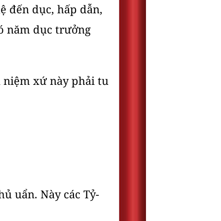
 hệ đến dục, hấp dẫn,
có năm dục trưởng
 niệm xứ này phải tu
thủ uẩn. Này các Tỷ-