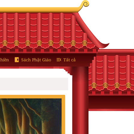
hiền
Sách Phật Giáo
Tất cả