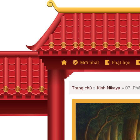
Mới nhất
Phật học
Trang chủ
»
Kinh Nikaya
»
07. Ph