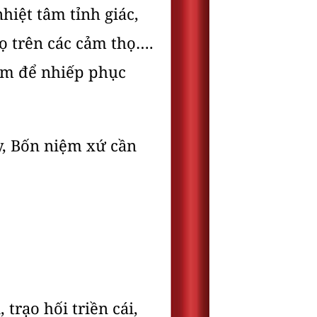
hiệt tâm tỉnh giác,
ọ trên các cảm thọ….
iệm để nhiếp phục
y, Bốn niệm xứ cần
 trạo hối triền cái,