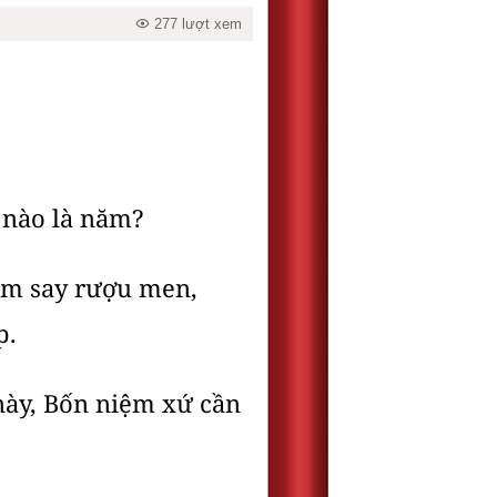
277 lượt xem
 nào là năm?
đắm say rượu men,
p.
này, Bốn niệm xứ cần