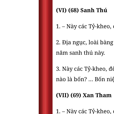
(VI) (68) Sanh Thú
1. – Này các Tỷ-kheo,
2. Ðịa ngục, loài bàng
năm sanh thú này.
3. Này các Tỷ-kheo, đ
nào là bốn? … Bốn ni
(VII) (69) Xan Tham
1. – Này các Tỷ-kheo