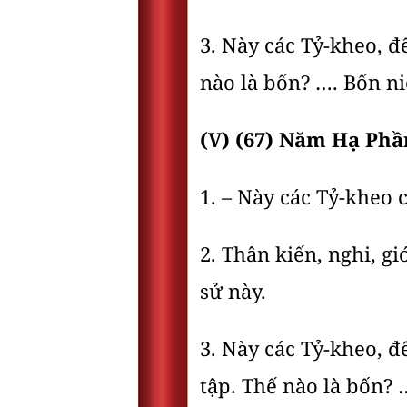
3. Này các Tỷ-kheo, đ
nào là bốn? …. Bốn ni
(V) (67) Năm Hạ Phầ
1. – Này các Tỷ-kheo 
2. Thân kiến, nghi, g
sử này.
3. Này các Tỷ-kheo, đ
tập. Thế nào là bốn? 