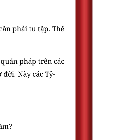
cần phải tu tập. Thế
ú quán pháp trên các
 đời. Này các Tỷ-
năm?