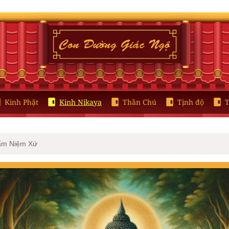
Kinh Phật
Kinh Nikaya
Thần Chú
Tịnh độ
T
ẩm Niệm Xứ