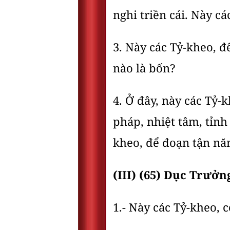
nghi triền cái. Này cá
3. Này các Tỷ-kheo, đ
nào là bốn?
4. Ở đây, này các Tỷ-
pháp, nhiệt tâm, tỉnh
kheo, để đoạn tận năm
(III) (65) Dục Trưở
1.- Này các Tỷ-kheo,