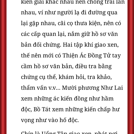
kiến giải khác nhau nên chống trái lẫn
nhau, ví như người lạ đi đường qua
lại gặp nhau, cãi cọ thưa kiện, nên có
các cấp quan lại, nắm giữ hồ sơ văn
bản đối chứng. Hai tập khí giao xen,
thế nên mới có Thiện Ác Đồng Tử tay
cầm hồ sơ văn bản, điều tra bằng
chứng cụ thể, khám hỏi, tra khảo,
thẩm vấn v.v… Mười phương Như Lai
xem những ác kiến đồng như hầm
độc, Bồ Tát xem những kiến chấp hư
vọng như vào hố độc.
Chín là Uổng Tập giao xen, phát nơi