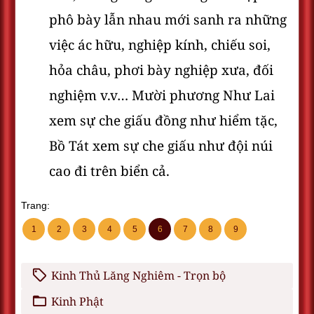
phô bày lẫn nhau mới sanh ra những
việc ác hữu, nghiệp kính, chiếu soi,
hỏa châu, phơi bày nghiệp xưa, đối
nghiệm v.v… Mười phương Như Lai
xem sự che giấu đồng như hiểm tặc,
Bồ Tát xem sự che giấu như đội núi
cao đi trên biển cả.
Trang:
1
2
3
4
5
6
7
8
9
Kinh Thủ Lăng Nghiêm - Trọn bộ
Kinh Phật