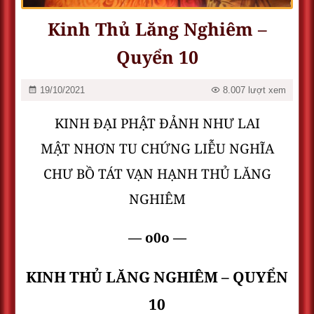
Kinh Thủ Lăng Nghiêm –
Quyển 10
19/10/2021
8.007 lượt xem
KINH ĐẠI PHẬT ĐẢNH NHƯ LAI
MẬT NHƠN TU CHỨNG LIỄU NGHĨA
CHƯ BỒ TÁT VẠN HẠNH THỦ LĂNG
NGHIÊM
— o0o —
KINH THỦ LĂNG NGHIÊM – QUYỂN
10