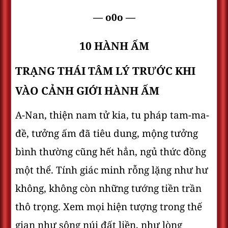
— o0o —
10 HÀNH ẤM
TRẠNG THÁI TÂM LÝ TRƯỚC KHI
VÀO CẢNH GIỚI HÀNH ẤM
A-Nan, thiện nam tử kia, tu pháp tam-ma-
đề, tưởng ấm đã tiêu dung, mộng tưởng
bình thường cũng hết hẳn, ngủ thức đồng
một thể. Tính giác minh rỗng lặng như hư
không, không còn những tướng tiền trần
thô trọng. Xem mọi hiện tượng trong thế
gian như sông núi đất liền, như lòng