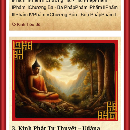
IPhẩm IIPhẩm IIIChương Hai - Hai PhápPhẩm
IPhẩm IIChương Ba - Ba PhápPhẩm IPhẩm IIPhẩm
IIIPhẩm IVPhẩm VChương Bốn - Bốn PhápPhẩm I
Kinh Tiểu Bộ
3. Kinh Phật Tự Thuyết – Udàna