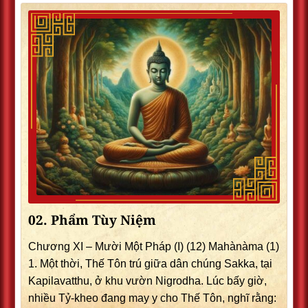
02. Phẩm Tùy Niệm
Chương XI – Mười Một Pháp (I) (12) Mahànàma (1)
1. Một thời, Thế Tôn trú giữa dân chúng Sakka, tại
Kapilavatthu, ở khu vườn Nigrodha. Lúc bấy giờ,
nhiều Tỷ-kheo đang may y cho Thế Tôn, nghĩ rằng: