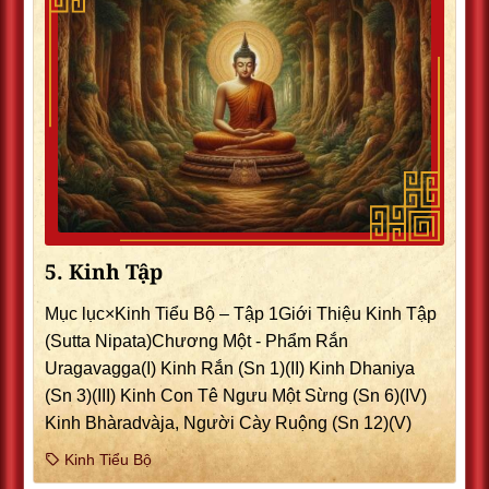
5. Kinh Tập
Mục lục×Kinh Tiểu Bộ – Tập 1Giới Thiệu Kinh Tập
(Sutta Nipata)Chương Một - Phẩm Rắn
Uragavagga(I) Kinh Rắn (Sn 1)(II) Kinh Dhaniya
(Sn 3)(III) Kinh Con Tê Ngưu Một Sừng (Sn 6)(IV)
Kinh Bhàradvàja, Người Cày Ruộng (Sn 12)(V)
Kinh Tiểu Bộ