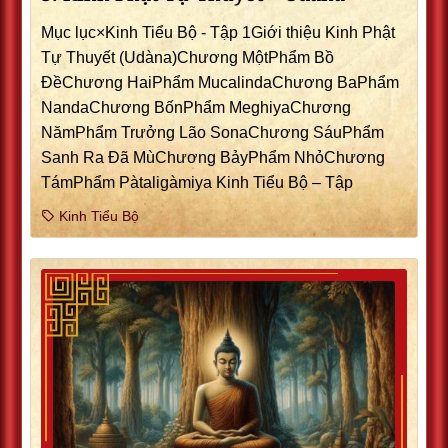
Mục lục×Kinh Tiểu Bộ - Tập 1Giới thiệu Kinh Phật
Tự Thuyết (Udàna)Chương MộtPhẩm Bồ
ÐềChương HaiPhẩm MucalindaChương BaPhẩm
NandaChương BốnPhẩm MeghiyaChương
NămPhẩm Trưởng Lão SonaChương SáuPhẩm
Sanh Ra Ðã MùChương BảyPhẩm NhỏChương
TámPhẩm Pàtaligàmiya Kinh Tiểu Bộ – Tập
Kinh Tiểu Bộ