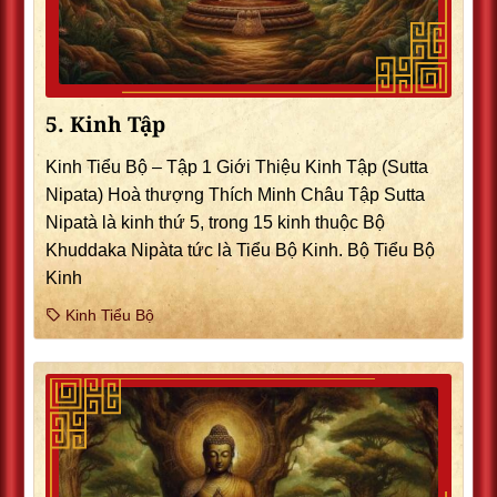
5. Kinh Tập
Kinh Tiểu Bộ – Tập 1 Giới Thiệu Kinh Tập (Sutta
Nipata) Hoà thượng Thích Minh Châu Tập Sutta
Nipatà là kinh thứ 5, trong 15 kinh thuộc Bộ
Khuddaka Nipàta tức là Tiểu Bộ Kinh. Bộ Tiểu Bộ
Kinh
Kinh Tiểu Bộ