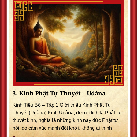
3. Kinh Phật Tự Thuyết – Udàna
Kinh Tiểu Bộ – Tập 1 Giới thiệu Kinh Phật Tự
Thuyết (Udàna) Kinh Udàna, được dịch là Phật tự
thuyết kinh, nghĩa là những kinh này đức Phật tự
nói, do cảm xúc mạnh đột khởi, không ai thỉnh