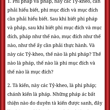
1. Phi pháp và pháp, này các Tỷ-kheo, cần
phải hiểu biết, phi mục đích và mục đích
cần phải hiểu biết. Sau khi biết phi pháp
và pháp, sau khi biết phi mục đích và mục
đích, pháp như thế nào, mục đích như thế
nào, như thế ấy cần phải thực hành. Và
này các Tỷ-kheo, thế nào là phi pháp? Thế
nào là pháp, thế nào là phi mục đích và
thế nào là mục đích?
2. Tà kiến, này các Tỷ-kheo, là phi pháp;
chánh kiến là pháp. Những pháp ác bất
thiện nào do duyên tà kiến được sanh, đây