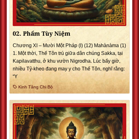
02. Phẩm Tùy Niệm
Chương XI – Mười Một Pháp (I) (12) Mahànàma (1)
1. Một thời, Thế Tôn trú giữa dân chúng Sakka, tại
Kapilavatthu, ở khu vườn Nigrodha. Lúc bấy giờ,
nhiều Tỷ-kheo đang may y cho Thế Tôn, nghĩ rằng:
“Y
Kinh Tăng Chi Bộ