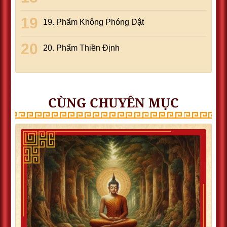
19. Phẩm Không Phóng Dật
20. Phẩm Thiền Ðịnh
CÙNG CHUYÊN MỤC