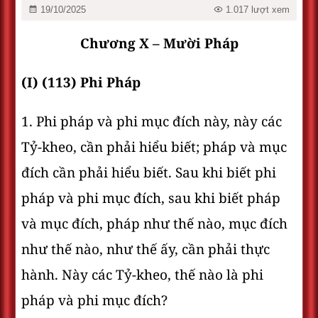
19/10/2025
1.017 lượt xem
Chương X – Mười Pháp
(I) (113) Phi Pháp
1. Phi pháp và phi mục đích này, này các
Tỷ-kheo, cần phải hiểu biết; pháp và mục
đích cần phải hiểu biết. Sau khi biết phi
pháp và phi mục đích, sau khi biết pháp
và mục đích, pháp như thế nào, mục đích
như thế nào, như thế ấy, cần phải thực
hành. Này các Tỷ-kheo, thế nào là phi
pháp và phi mục đích?