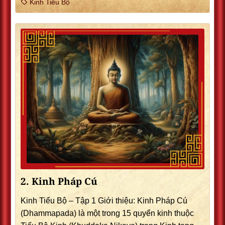
Kinh Tiểu Bộ
2. Kinh Pháp Cú
Kinh Tiểu Bộ – Tập 1 Giới thiệu: Kinh Pháp Cú
(Dhammapada) là một trong 15 quyển kinh thuộc