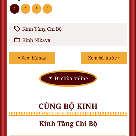
1
2
3
4
Kinh Tăng Chi Bộ
Kinh Nikaya
« Xem bài sau
Xem bài trước »
Đi chùa online
CÙNG BỘ KINH
Kinh Tăng Chi Bộ