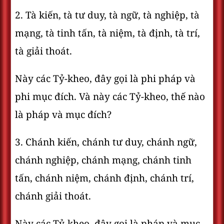
2. Tà kiến, tà tư duy, tà ngữ, tà nghiệp, tà
mạng, tà tinh tấn, tà niệm, tà định, tà trí,
tà giải thoát.
Này các Tỷ-kheo, đây gọi là phi pháp và
phi mục đích. Và này các Tỷ-kheo, thế nào
là pháp và mục đích?
3. Chánh kiến, chánh tư duy, chánh ngữ,
chánh nghiệp, chánh mạng, chánh tinh
tấn, chánh niệm, chánh định, chánh trí,
chánh giải thoát.
Này các Tỷ-kheo, đây gọi là pháp và mục