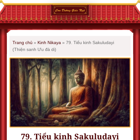
Trang chủ
»
Kinh Nikaya
»
79. Tiểu kinh Sakuludayi
(Thiện sanh Ưu đà di)
79. Tiểu kinh Sakuludayi