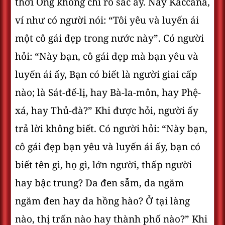
thời Ông không chỉ rõ sắc ấy. Này Kaccana,
ví như có người nói: “Tôi yêu và luyến ái
một cô gái đẹp trong nước này”. Có người
hỏi: “Này bạn, cô gái đẹp mà bạn yêu và
luyến ái ấy, Bạn có biết là người giai cấp
nào; là Sát-đế-lị, hay Bà-la-môn, hay Phệ-
xá, hay Thủ-đà?” Khi được hỏi, người ấy
trả lời không biết. Có người hỏi: “Này bạn,
cô gái đẹp bạn yêu và luyến ái ấy, bạn có
biết tên gì, họ gì, lớn người, thấp người
hay bậc trung? Da đen sẫm, da ngăm
ngăm đen hay da hồng hào? Ở tại làng
nào, thị trấn nào hay thành phố nào?” Khi