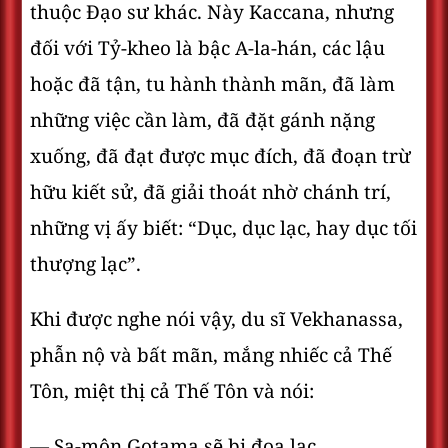
thuộc Ðạo sư khác. Này Kaccana, nhưng
đối với Tỷ-kheo là bậc A-la-hán, các lậu
hoặc đã tận, tu hành thành mãn, đã làm
những việc cần làm, đã đặt gánh nặng
xuống, đã đạt được mục đích, đã đoạn trừ
hữu kiết sử, đã giải thoát nhờ chánh trí,
những vị ấy biết: “Dục, dục lạc, hay dục tối
thượng lạc”.
Khi được nghe nói vậy, du sĩ Vekhanassa,
phẫn nộ và bất mãn, mắng nhiếc cả Thế
Tôn, miệt thị cả Thế Tôn và nói:
— Sa-môn Gotama sẽ bị đọa lạc.