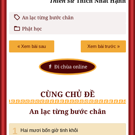
Thiền sư
Thích Nhất Hạnh
An lạc từng bước chân
Phật học
« Xem bài sau
Xem bài trước »
Đi chùa online
CÙNG CHỦ ĐỀ
An lạc từng bước chân
Hai mươi bốn giờ tinh khôi