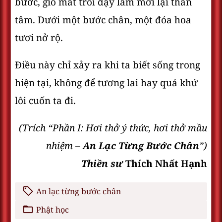
bước, gió mát trổi dậy làm mới lại thân
tâm. Dưới một bước chân, một đóa hoa
tươi nở rộ.
Điều này chỉ xảy ra khi ta biết sống trong
hiện tại, không để tương lai hay quá khứ
lôi cuốn ta đi.
(Trích “Phần I: Hơi thở ý thức, hơi thở mầu
nhiệm –
An Lạc Từng Bước Chân
”)
Thiền sư
Thích Nhất Hạnh
An lạc từng bước chân
Phật học