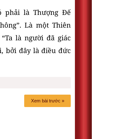
ó phải là Thượng Đế
Không”. Là một Thiên
 “Ta là người đã giác
, bởi đây là điều đức
Xem bài trước »