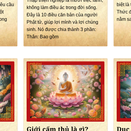
Thập thiện nghiệp là mười việc lành,
yêu cầu
biệt là
không làm điều ác trong đời sống.
ột
Thức đ
Đây là 10 điều căn bản của người
rong
nằm sa
Phật tử, giúp lợi mình và lợi chúng
sinh. Nó được chia thành 3 phần:
Thân: Bao gồm
Giới cấm thủ là gì?
Dục 