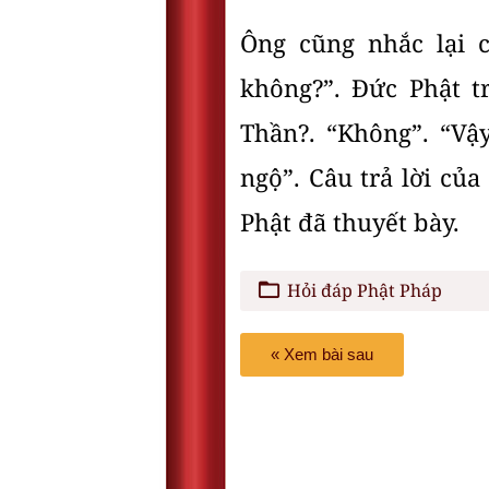
Ông cũng nhắc lại 
không?”. Đức Phật t
Thần?. “Không”. “Vậy
ngộ”. Câu trả lời củ
Phật đã thuyết bày.
Hỏi đáp Phật Pháp
« Xem bài sau