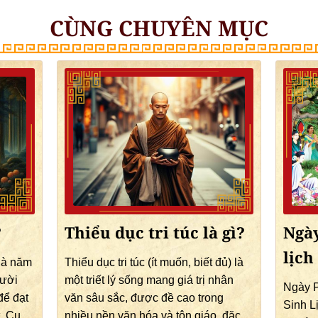
CÙNG CHUYÊN MỤC
?
Thiểu dục tri túc là gì?
Ngày
lịch
 là năm
Thiểu dục tri túc (ít muốn, biết đủ) là
gười
một triết lý sống mang giá trị nhân
Ngày P
để đạt
văn sâu sắc, được đề cao trong
Sinh L
t. Cụ
nhiều nền văn hóa và tôn giáo, đặc