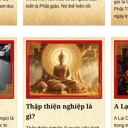
gọi là
ham dục
biệt là Phật giáo. Nó thể hiện lối
Phật T
ngày k
Thập thiện nghiệp là
A Lạ
gì?
nga) là
A Lại 
 tri
trọng 