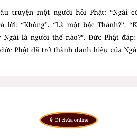
câu truyện một người hỏi Phật: “Ngài c
rả lời: “Không”. “Là một bậc Thánh?”. “
 Ngài là người thế nào?”. Đức Phật đáp:
a đức Phật đã trở thành danh hiệu của Ngài
Đi chùa online