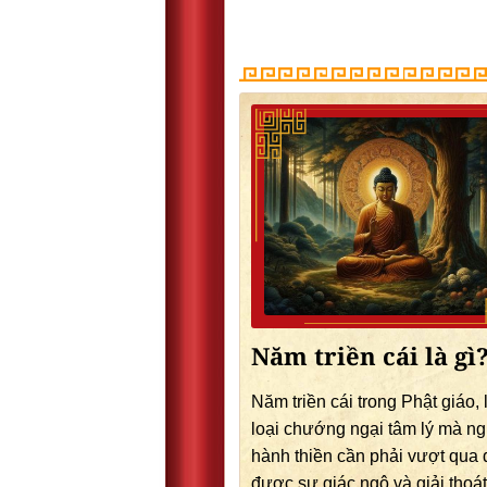
Năm triền cái là gì
Năm triền cái trong Phật giáo,
loại chướng ngại tâm lý mà n
hành thiền cần phải vượt qua 
được sự giác ngộ và giải thoá