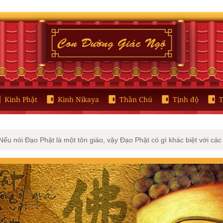
Kinh Phật
Kinh Nikaya
Thần Chú
Tịnh độ
T
Nếu nói Đạo Phật là một tôn giáo, vậy Đạo Phật có gì khác biệt với cá