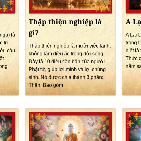
Thập thiện nghiệp là
A Lạ
gì?
nga) là
A Lại 
 tri
trọng 
Thập thiện nghiệp là mười việc lành,
yêu cầu
biệt là
không làm điều ác trong đời sống.
ột
Thức đ
Đây là 10 điều căn bản của người
rong
nằm sa
Phật tử, giúp lợi mình và lợi chúng
sinh. Nó được chia thành 3 phần:
Thân: Bao gồm