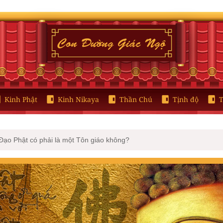
Kinh Phật
Kinh Nikaya
Thần Chú
Tịnh độ
T
Đạo Phật có phải là một Tôn giáo không?