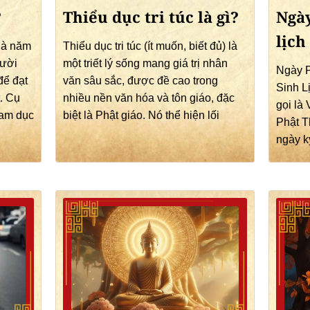
?
Thiểu dục tri túc là gì?
Ngày
lịch
 là năm
Thiểu dục tri túc (ít muốn, biết đủ) là
gười
một triết lý sống mang giá trị nhân
Ngày P
để đạt
văn sâu sắc, được đề cao trong
Sinh L
t. Cụ
nhiều nền văn hóa và tôn giáo, đặc
gọi là
ham dục
biệt là Phật giáo. Nó thể hiện lối
Phật T
ngày k