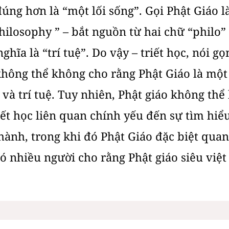
đúng hơn là “một lối sống”. Gọi Phật Giáo là
philosophy ” – bắt nguồn từ hai chữ “philo” 
hĩa là “trí tuệ”. Do vậy – triết học, nói gọ
 không thể không cho rằng Phật Giáo là một 
i và trí tuệ. Tuy nhiên, Phật giáo không t
iết học liên quan chính yếu đến sự tìm hiể
hành, trong khi đó Phật Giáo đặc biệt qua
 nhiều người cho rằng Phật giáo siêu việt t