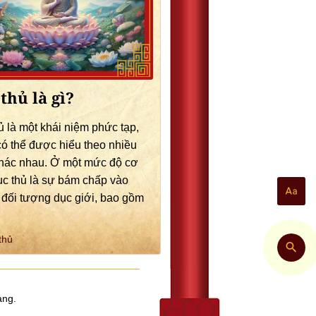
thủ là gì?
ủ là một khái niệm phức tạp,
có thể được hiểu theo nhiều
hác nhau. Ở một mức độ cơ
ục thủ là sự bám chấp vào
đối tượng dục giới, bao gồm
thủ
ạng.