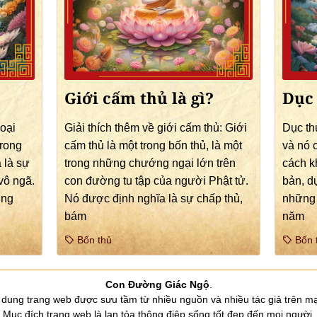
Giới cấm thủ là gì?
Dục 
loại
Giải thích thêm về giới cấm thủ: Giới
Dục th
trong
cấm thủ là một trong bốn thủ, là một
và nó 
 là sự
trong những chướng ngại lớn trên
cách k
vô ngã.
con đường tu tập của người Phật tử.
bản, d
ởng
Nó được định nghĩa là sự chấp thủ,
những 
bám
năm
Bốn thủ
Bốn 
Con Đường Giác Ngộ
.
 dung trang web được sưu tầm từ nhiều nguồn và nhiều tác giả trên m
Mục đích trang web là lan tỏa thông điệp sống tốt đẹp đến mọi người.