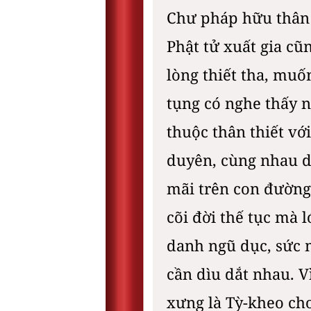
Chư pháp hữu thân m
Phật tử xuất gia cũ
lòng thiết tha, muố
tụng có nghe thấy n
thuộc thân thiết vớ
duyên, cùng nhau d
mãi trên con đường 
cõi đời thế tục mà l
danh ngũ dục, sức m
cần dìu dắt nhau. V
xưng là Tỳ-kheo ch