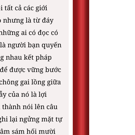
tất cả các giới
ỏ nhưng là từ đáy
những ai có đọc có
 là người bạn quyến
ng nhau kết pháp
i để được vững bước
chông gai lồng giữa
y của nó là lợi
 thành nói lên câu
ghi lại ngửng mặt tự
 tâm sám hối mười