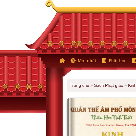
Mới nhất
Phật học
Trang chủ
»
Sách Phật giáo
»
Kin