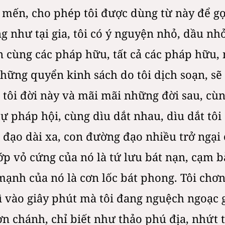
ến, cho phép tôi được dùng từ này để gọi 
ng như tại gia, tôi có ý nguyện nhỏ, dầu nh
n cùng các pháp hữu, tất cả các pháp hữu, 
hững quyển kinh sách do tôi dịch soạn, sẽ
i tôi đời này và mãi mãi những đời sau, cù
ự pháp hội, cùng dìu dắt nhau, dìu dắt tô
đạo dài xa, con đường đạo nhiều trở ngại 
ớp vỏ cứng của nó là tứ lưu bát nạn, cạm bẫ
ạnh của nó là cơn lốc bát phong. Tôi chơn
ì vào giây phút mà tôi đang nguệch ngoạc 
ơn chánh, chỉ biết như thảo phú địa, nhứt