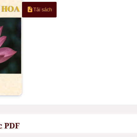
Tải sách
c PDF