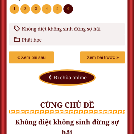
1
2
3
4
5
6
Không diệt không sinh đừng sợ hãi
Phật học
« Xem bài sau
Xem bài trước »
Đi chùa online
CÙNG CHỦ ĐỀ
Không diệt không sinh đừng sợ
hãi