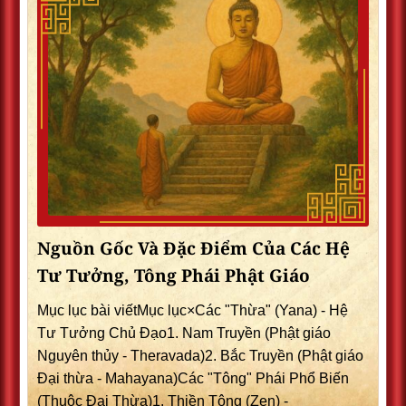
Nguồn Gốc Và Đặc Điểm Của Các Hệ
Tư Tưởng, Tông Phái Phật Giáo
Mục lục bài viếtMục lục×Các "Thừa" (Yana) - Hệ
Tư Tưởng Chủ Đạo1. Nam Truyền (Phật giáo
Nguyên thủy - Theravada)2. Bắc Truyền (Phật giáo
Đại thừa - Mahayana)Các "Tông" Phái Phổ Biến
(Thuộc Đại Thừa)1. Thiền Tông (Zen) -