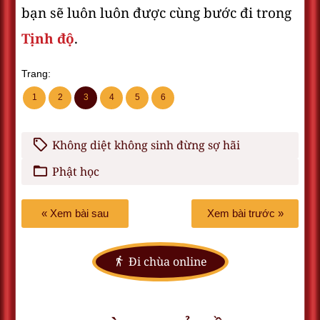
bạn sẽ luôn luôn được cùng bước đi trong
Tịnh độ
.
Trang:
1
2
3
4
5
6
Không diệt không sinh đừng sợ hãi
Phật học
« Xem bài sau
Xem bài trước »
Đi chùa online