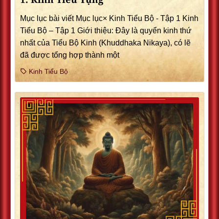
Mục lục bài viết Mục lục× Kinh Tiểu Bộ - Tập 1 Kinh
Tiểu Bộ – Tập 1 Giới thiệu: Ðây là quyển kinh thứ
nhất của Tiểu Bộ Kinh (Khuddhaka Nikaya), có lẽ
đã được tổng hợp thành một
Kinh Tiểu Bộ