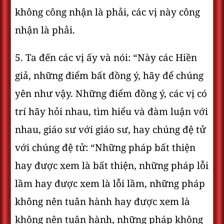
không công nhận là phải, các vị này công
nhận là phải.
5. Ta đến các vị ấy và nói: “Này các Hiền
giả, những điểm bất đồng ý, hãy để chúng
yên như vậy. Những điểm đồng ý, các vị có
trí hãy hỏi nhau, tìm hiểu và đàm luận với
nhau, giáo sư với giáo sư, hay chúng đệ tử
với chúng đệ tử: “Những pháp bất thiện
hay được xem là bất thiện, những pháp lỗi
lầm hay được xem là lỗi lầm, những pháp
không nên tuân hành hay được xem là
không nên tuân hành, những pháp không