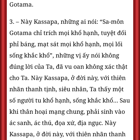
Gotama.
3. – Này Kassapa, những ai nói: “Sa-môn
Gotama chỉ trích mọi khổ hạnh, tuyệt đối
phỉ báng, mạt sát mọi khổ hạnh, mọi lối
sống khắc khổ”, những vị ấy nói không
đúng lời của Ta, đã vu oan không xác thật
cho Ta. Này Kassapa, ở đời này, với thiên
nhãn thanh tịnh, siêu nhân, Ta thấy một
số người tu khổ hạnh, sống khắc khổ… Sau
khi thân hoại mạng chung, phải sinh vào
ác sanh, ác thú, đọa xứ, địa ngục. Này
Kassapa, ở đời này, với thiên nhãn thanh