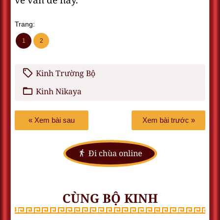
về vấn đề này.
Trang:
1
2
Kinh Trường Bộ
Kinh Nikaya
« Xem bài sau
Xem bài trước »
Đi chùa online
CÙNG BỘ KINH