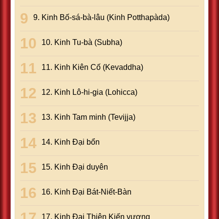
9. Kinh Bố-sá-bà-lâu (Kinh Potthapàda)
10. Kinh Tu-bà (Subha)
11. Kinh Kiên Cố (Kevaddha)
12. Kinh Lô-hi-gia (Lohicca)
13. Kinh Tam minh (Tevijja)
14. Kinh Ðại bổn
15. Kinh Ðại duyên
16. Kinh Ðại Bát-Niết-Bàn
17. Kinh Ðại Thiện Kiến vương