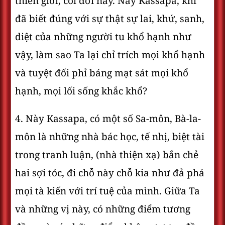
thiên giới, cõi đời này. Này Kassapa, khi
đã biết đúng với sự thật sự lai, khứ, sanh,
diệt của những người tu khổ hạnh như
vậy, làm sao Ta lại chỉ trích mọi khổ hạnh
và tuyệt đối phỉ báng mạt sát mọi khổ
hạnh, mọi lối sống khắc khổ?
4. Này Kassapa, có một số Sa-môn, Bà-la-
môn là những nhà bác học, tế nhị, biệt tài
trong tranh luận, (nhà thiện xạ) bắn chẻ
hai sợi tóc, đi chỗ này chỗ kia như đả phá
mọi tà kiến với trí tuệ của mình. Giữa Ta
và những vị này, có những điểm tương