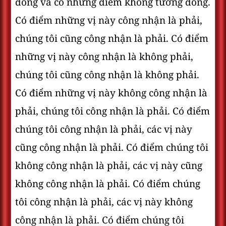
đồng và có những điểm không tương đồng.
Có điểm những vị này công nhận là phải,
chúng tôi cũng công nhận là phải. Có điểm
những vị này công nhận là không phải,
chúng tôi cũng công nhận là không phải.
Có điểm những vị này không công nhận là
phải, chúng tôi công nhận là phải. Có điểm
chúng tôi công nhận là phải, các vị này
cũng công nhận là phải. Có điểm chúng tôi
không công nhận là phải, các vị này cũng
không công nhận là phải. Có điểm chúng
tôi công nhận là phải, các vị này không
công nhận là phải. Có điểm chúng tôi