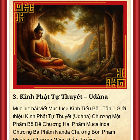
3. Kinh Phật Tự Thuyết – Udàna
Mục lục bài viết Mục lục× Kinh Tiểu Bộ - Tập 1 Giới
thiệu Kinh Phật Tự Thuyết (Udàna) Chương Một
Phẩm Bồ Ðề Chương Hai Phẩm Mucalinda
Chương Ba Phẩm Nanda Chương Bốn Phẩm
Meghiya Chương Năm Phẩm Trưởng