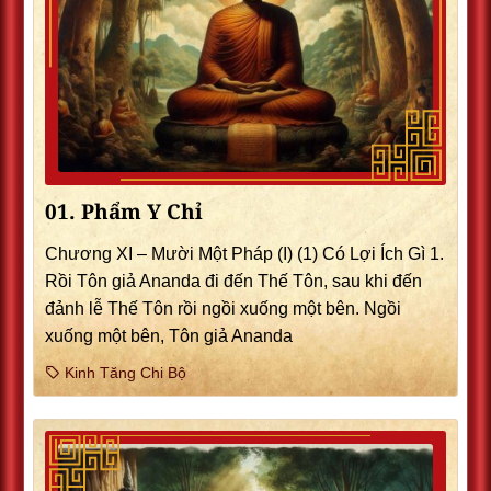
01. Phẩm Y Chỉ
Chương XI – Mười Một Pháp (I) (1) Có Lợi Ích Gì 1.
Rồi Tôn giả Ananda đi đến Thế Tôn, sau khi đến
đảnh lễ Thế Tôn rồi ngồi xuống một bên. Ngồi
xuống một bên, Tôn giả Ananda
Kinh Tăng Chi Bộ