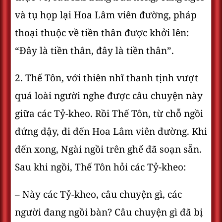
và tụ họp lại Hoa Lâm viên đường, pháp
thoại thuộc về tiền thân được khởi lên:
“Ðây là tiền thân, đây là tiền thân”.
2. Thế Tôn, với thiên nhĩ thanh tịnh vượt
quá loài người nghe được câu chuyện này
giữa các Tỷ-kheo. Rồi Thế Tôn, từ chỗ ngồi
đứng dậy, đi đến Hoa Lâm viên đường. Khi
đến xong, Ngài ngồi trên ghế đã soạn sẵn.
Sau khi ngồi, Thế Tôn hỏi các Tỷ-kheo:
– Này các Tỷ-kheo, câu chuyện gì, các
người đang ngồi bàn? Câu chuyện gì đã bị