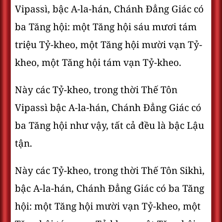
Vipassì, bậc A-la-hán, Chánh Ðẳng Giác có
ba Tăng hội: một Tăng hội sáu mươi tám
triệu Tỷ-kheo, một Tăng hội mười vạn Tỷ-
kheo, một Tăng hội tám vạn Tỷ-kheo.
Này các Tỷ-kheo, trong thời Thế Tôn
Vipassì bậc A-la-hán, Chánh Ðẳng Giác có
ba Tăng hội như vậy, tất cả đều là bậc Lậu
tận.
Này các Tỷ-kheo, trong thời Thế Tôn Sikhì,
bậc A-la-hán, Chánh Ðẳng Giác có ba Tăng
hội: một Tăng hội mười vạn Tỷ-kheo, một