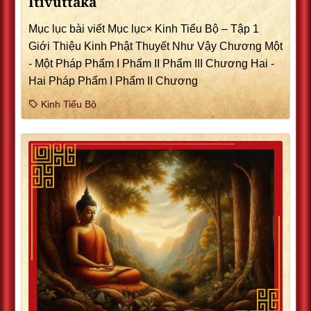
Itivuttaka
Mục lục bài viết Mục lục× Kinh Tiểu Bộ – Tập 1
Giới Thiệu Kinh Phật Thuyết Như Vậy Chương Một
- Một Pháp Phẩm I Phẩm II Phẩm III Chương Hai -
Hai Pháp Phẩm I Phẩm II Chương
Kinh Tiểu Bộ