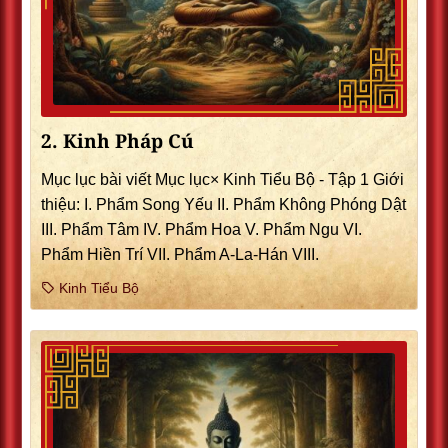
2. Kinh Pháp Cú
Mục lục bài viết Mục lục× Kinh Tiểu Bộ - Tập 1 Giới
thiệu: I. Phẩm Song Yếu II. Phẩm Không Phóng Dật
III. Phẩm Tâm IV. Phẩm Hoa V. Phẩm Ngu VI.
Phẩm Hiền Trí VII. Phẩm A-La-Hán VIII.
Kinh Tiểu Bộ