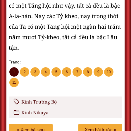
có một Tăng hội như vậy, tất cả đều là bậc
A-la-hán. Này các Tỷ kheo, nay trong thời
của Ta có một Tăng hội một ngàn hai trăm
năm mươi Tỷ-kheo, tất cả đều là bậc Lậu
tận.
Trang:
1
2
3
4
5
6
7
8
9
10
11
Kinh Trường Bộ
Kinh Nikaya
« Xem bài sau
Xem bài trước »