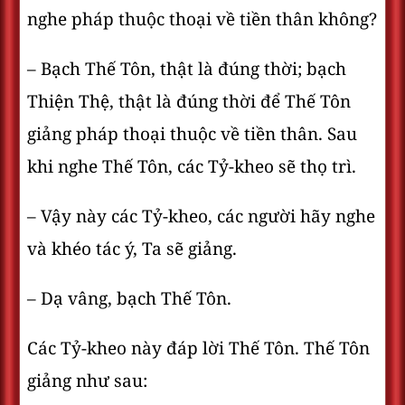
nghe pháp thuộc thoại về tiền thân không?
– Bạch Thế Tôn, thật là đúng thời; bạch
Thiện Thệ, thật là đúng thời để Thế Tôn
giảng pháp thoại thuộc về tiền thân. Sau
khi nghe Thế Tôn, các Tỷ-kheo sẽ thọ trì.
– Vậy này các Tỷ-kheo, các người hãy nghe
và khéo tác ý, Ta sẽ giảng.
– Dạ vâng, bạch Thế Tôn.
Các Tỷ-kheo này đáp lời Thế Tôn. Thế Tôn
giảng như sau: