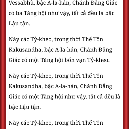
Vessabhù, bậc A-la-hán, Chánh Ðẳng Giác
có ba Tăng hội như vậy, tất cả đều là bậc
Lậu tận.
Này các Tỷ-kheo, trong thời Thế Tôn
Kakusandha, bậc A-la-hán, Chánh Ðẳng
Giác có một Tăng hội bốn vạn Tỷ-kheo.
Này các Tỷ-kheo, trong thời Thế Tôn
Kakusandha, bậc A-la-hán, Chánh Ðẳng
Giác có một Tăng hội như vậy, tất cả đều là
bậc Lậu tận.
Này các Tỷ-kheo, trong thời Thế Tôn