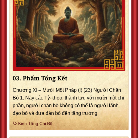
03. Phẩm Tổng Kết
Chương XI – Mười Một Pháp (I) (23) Người Chăn
Bò 1. Này các Tỷ-kheo, thành tựu với mười một chi
phần, người chăn bò không có thể là người lãnh
đạo bò và đưa đàn bò đến tăng trưởng.
Kinh Tăng Chi Bộ