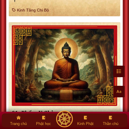
“Y
Kinh Tăng Chi Bộ
01. Phẩm Y Chỉ
Trang chủ
Phật học
Kinh Phật
Thần chú
Chương XI – Mười Một Pháp (I) (1) Có Lợi Ích Gì 1.