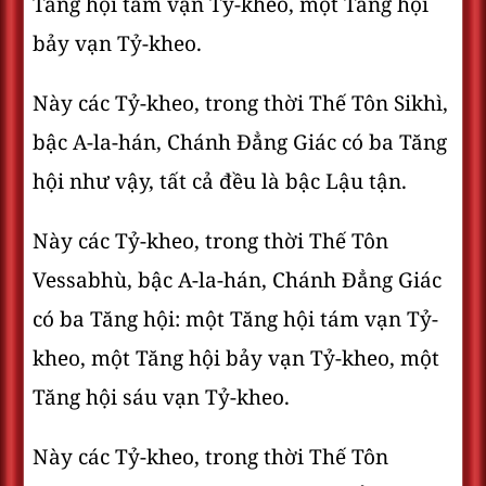
Tăng hội tám vạn Tỷ-kheo, một Tăng hội
bảy vạn Tỷ-kheo.
Này các Tỷ-kheo, trong thời Thế Tôn Sikhì,
bậc A-la-hán, Chánh Ðẳng Giác có ba Tăng
hội như vậy, tất cả đều là bậc Lậu tận.
Này các Tỷ-kheo, trong thời Thế Tôn
Vessabhù, bậc A-la-hán, Chánh Ðẳng Giác
có ba Tăng hội: một Tăng hội tám vạn Tỷ-
kheo, một Tăng hội bảy vạn Tỷ-kheo, một
Tăng hội sáu vạn Tỷ-kheo.
Này các Tỷ-kheo, trong thời Thế Tôn