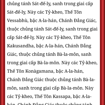
chủng tánh Sát-đế-lỵ, sanh trong giai cấp
Sát-đế-lỵ. Này các Tỷ-kheo, Thế Tôn
Vessabhù, bậc A-la-hán, Chánh Ðẳng Giác,
thuộc chủng tánh Sát-đế-lỵ, sanh trong giai
cấp Sát-đế-lỵ. Này các Tỷ-kheo, Thế Tôn
Kakusandha, bậc A-la-hán, Chánh Ðẳng
Giác, thuộc chủng tánh Bà-la-môn, sanh
trong giai cấp Bà-la-môn. Này các Tỷ-kheo,
Thế Tôn Konàgamana, bậc A-la-hán,
Chánh Ðẳng Giác thuộc chủng tánh Bà-la-
môn, sanh trong giai cấp Bà-la-môn. Này
các Tỷ-kheo, Thế Tôn Kassapa, bậc A-la-
hán, Chánh Ðẳng Giác thuộc chủng tánh