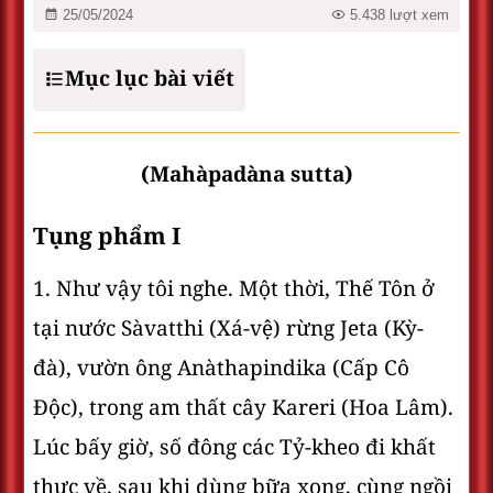
25/05/2024
5.438 lượt xem
Mục lục bài viết
(Mahàpadàna sutta)
Tụng phẩm I
1. Như vậy tôi nghe. Một thời, Thế Tôn ở
tại nước Sàvatthi (Xá-vệ) rừng Jeta (Kỳ-
đà), vườn ông Anàthapindika (Cấp Cô
Ðộc), trong am thất cây Kareri (Hoa Lâm).
Lúc bấy giờ, số đông các Tỷ-kheo đi khất
thực về, sau khi dùng bữa xong, cùng ngồi