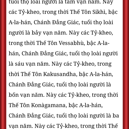
tuổi thọ loài người là tám vạn năm. Này
các Tỷ-kheo, trong thời Thế Tôn Sikhì, bậc
A-la-hán, Chánh Ðẳng Giác, tuổi thọ loài
người là bảy vạn năm. Này các Tỷ-kheo,
trong thời Thế Tôn Vessabhù, bậc A-la-
hán, Chánh Ðẳng Giác, tuổi thọ loài người
là sáu vạn năm. Này các Tỷ-kheo, trong
thời Thế Tôn Kakusandha, bậc A-la-hán,
Chánh Ðẳng Giác, tuổi thọ loài người là
bốn vạn năm. Này các Tỷ-kheo, trong thời
Thế Tôn Konàgamana, bậc A-la-hán,
Chánh Ðẳng Giác, tuổi thọ loài người là ba
vạn năm. Này các Tỷ-kheo, trong thời Thế