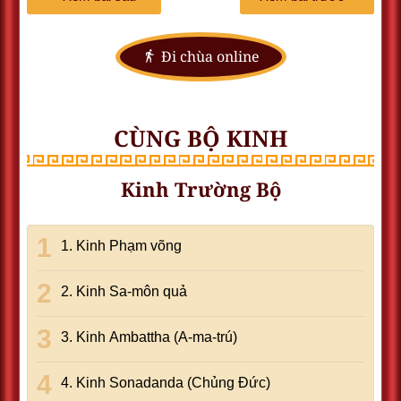
Đi chùa online
CÙNG BỘ KINH
Kinh Trường Bộ
1. Kinh Phạm võng
2. Kinh Sa-môn quả
3. Kinh Ambattha (A-ma-trú)
4. Kinh Sonadanda (Chủng Ðức)