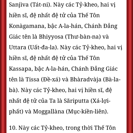
Sanjìva (Tát-ni). Này các Tỷ-kheo, hai vị
hiền sĩ, đệ nhất đệ tử của Thế Tôn
Konàgamana, bậc A-la-hán, Chánh Ðẳng
Giác tên là Bhiyyosa (Thư-bàn-na) và
Uttara (Uất-đa-la). Này các Tỷ-kheo, hai vị
hiền sĩ, đệ nhất đệ tử của Thế Tôn
Kassapa, bậc A-la-hán, Chánh Ðẳng Giác
tên là Tissa (Ðề-xá) và Bhàradvàja (Bà-la-
bà). Này các Tỷ-kheo, hai vị hiền sĩ, đệ
nhất đệ tử của Ta là Sãriputta (Xá-lợi-
phất) và Moggallàna (Mục-kiền-liên).
10. Này các Tỷ-kheo, trong thời Thế Tôn