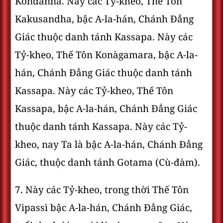
Kondanna. Này các Tỷ-kheo, Thế Tôn
Kakusandha, bậc A-la-hán, Chánh Ðẳng
Giác thuộc danh tánh Kassapa. Này các
Tỷ-kheo, Thế Tôn Konàgamara, bậc A-la-
hán, Chánh Ðẳng Giác thuộc danh tánh
Kassapa. Này các Tỷ-kheo, Thế Tôn
Kassapa, bậc A-la-hán, Chánh Ðẳng Giác
thuộc danh tánh Kassapa. Này các Tỷ-
kheo, nay Ta là bậc A-la-hán, Chánh Ðẳng
Giác, thuộc danh tánh Gotama (Cù-đàm).
7. Này các Tỷ-kheo, trong thời Thế Tôn
Vipassì bậc A-la-hán, Chánh Ðẳng Giác,