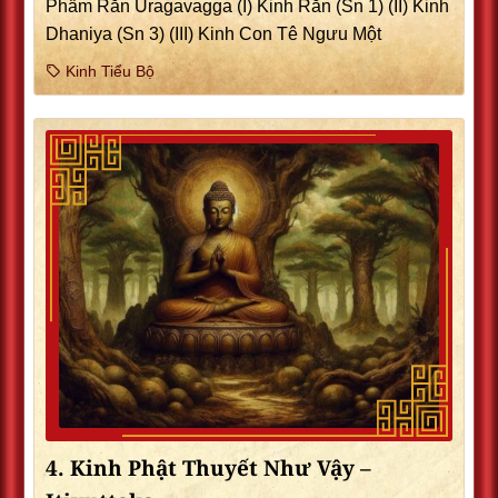
Phẩm Rắn Uragavagga (I) Kinh Rắn (Sn 1) (II) Kinh
Dhaniya (Sn 3) (III) Kinh Con Tê Ngưu Một
Kinh Tiểu Bộ
4. Kinh Phật Thuyết Như Vậy –