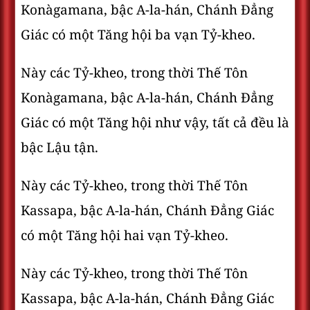
Konàgamana, bậc A-la-hán, Chánh Ðẳng
Giác có một Tăng hội ba vạn Tỷ-kheo.
Này các Tỷ-kheo, trong thời Thế Tôn
Konàgamana, bậc A-la-hán, Chánh Ðẳng
Giác có một Tăng hội như vậy, tất cả đều là
bậc Lậu tận.
Này các Tỷ-kheo, trong thời Thế Tôn
Kassapa, bậc A-la-hán, Chánh Ðẳng Giác
có một Tăng hội hai vạn Tỷ-kheo.
Này các Tỷ-kheo, trong thời Thế Tôn
Kassapa, bậc A-la-hán, Chánh Ðẳng Giác