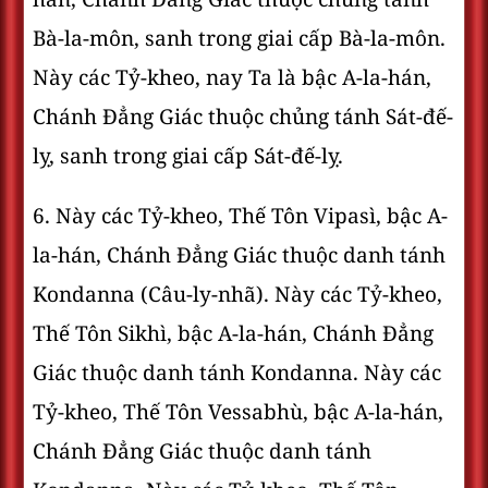
Bà-la-môn, sanh trong giai cấp Bà-la-môn.
Này các Tỷ-kheo, nay Ta là bậc A-la-hán,
Chánh Ðẳng Giác thuộc chủng tánh Sát-đế-
lỵ, sanh trong giai cấp Sát-đế-lỵ.
6. Này các Tỷ-kheo, Thế Tôn Vipasì, bậc A-
la-hán, Chánh Ðẳng Giác thuộc danh tánh
Kondanna (Câu-ly-nhã). Này các Tỷ-kheo,
Thế Tôn Sikhì, bậc A-la-hán, Chánh Ðẳng
Giác thuộc danh tánh Kondanna. Này các
Tỷ-kheo, Thế Tôn Vessabhù, bậc A-la-hán,
Chánh Ðẳng Giác thuộc danh tánh