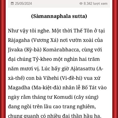
25/05/2024
8.342 lượt xem
(Sàmannaphala sutta)
Như vậy tôi nghe. Một thời Thế Tôn ở tại
Ràjagaha (Vương Xá) nơi vườn xoài của
Jìvaka (Kỳ-bà) Komàrabhacca, cùng với
đại chúng Tỷ-kheo một nghìn hai trăm
năm mươi vị. Lúc bấy giờ Ajàtasattu (A-
xà-thế) con bà Vihehi (Vi-đề-hi) vua xứ
Magadha (Ma-kiệt-đà) nhân lễ Bố Tát vào
ngày rằm tháng tư Komudi (cây súng)
đang ngồi trên lầu cao trang nghiêm,
chung quanh có nhiều đại thần hầu hạ.