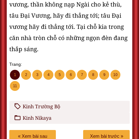
vương, thần không nạp Ngài cho kẻ thù,
tâu Ðại Vương, hãy đi thẳng tới; tâu Ðại
vương hãy đi thẳng tới. Tại chỗ kia trong
căn nhà tròn chỗ có những ngọn đèn đang
thắp sáng.
Trang:
1
2
3
4
5
6
7
8
9
10
11
Kinh Trường Bộ
Kinh Nikaya
« Xem bài sau
Xem bài trước »