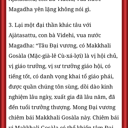
Magadha yên lặng không nói gì.
3. Lại một đại thần khác tâu với
Ajàtasattu, con bà Videhi, vua nước
Magadha: “Tâu Ðại vương, có Makkhali
Gosàla (Mặc-già-lê Cù-xá-lợi) là vị hội chủ,
vị giáo trưởng, vị sư trưởng giáo hội, có
tiếng tốt, có danh vọng khai tổ giáo phái,
được quần chúng tôn sùng, dồi dào kinh
nghiệm lâu ngày, xuất gia đã lâu năm, đã
đến tuổi trưởng thượng. Mong Ðại vương
chiêm bái Makkhali Gosàla này. Chiêm bái
vị Makkhali Gosàla có thể khiến tâm Ðại