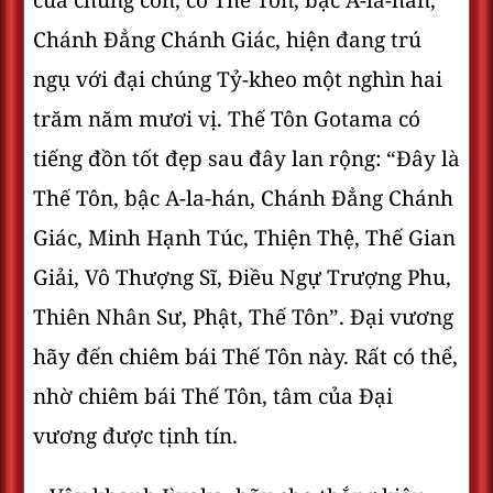
của chúng con, có Thế Tôn, bậc A-la-hán,
Chánh Ðẳng Chánh Giác, hiện đang trú
ngụ với đại chúng Tỷ-kheo một nghìn hai
trăm năm mươi vị. Thế Tôn Gotama có
tiếng đồn tốt đẹp sau đây lan rộng: “Ðây là
Thế Tôn, bậc A-la-hán, Chánh Ðẳng Chánh
Giác, Minh Hạnh Túc, Thiện Thệ, Thế Gian
Giải, Vô Thượng Sĩ, Ðiều Ngự Trượng Phu,
Thiên Nhân Sư, Phật, Thế Tôn”. Ðại vương
hãy đến chiêm bái Thế Tôn này. Rất có thể,
nhờ chiêm bái Thế Tôn, tâm của Ðại
vương được tịnh tín.