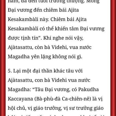
năm, đã đến tuổi trưởng thượng. Mong
Ðại vương đến chiêm bái Ajita
Kesakambàli này. Chiêm bái Ajita
Kesakambàli có thể khiến tâm Ðại vương
được tịnh tín”. Khi nghe nói vậy,
Ajàtasattu, còn bà Videhi, vua nước
Magadha yên lặng không nói gì.
5. Lại một đại thần khác tâu với
Ajàtasattu, con bà Videhi vua nước
Magadha: “Tâu Ðại vương, có Pakudha
Kaccayana (Bà-phù-đà Ca-chiên-nê) là vị
hội chủ, vị giáo trưởng, vị sư trưởng giáo