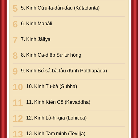
5. Kinh Cứu-la-đàn-đầu (Kùtadanta)
6. Kinh Mahàli
7. Kinh Jàliya
8. Kinh Ca-diếp Sư tử hống
9. Kinh Bố-sá-bà-lâu (Kinh Potthapàda)
10. Kinh Tu-bà (Subha)
11. Kinh Kiên Cố (Kevaddha)
12. Kinh Lô-hi-gia (Lohicca)
13. Kinh Tam minh (Tevijja)