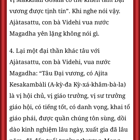
vương được tịnh tín”. Khi nghe nói vậy.
Ajàtasattu, con bà Videhi vua nước
Magadha yên lặng không nói gì.
4. Lại một đại thần khác tâu với
Ajàtasattu, con bà Videhi, vua nước
Magadha: “Tâu Ðại vương, có Ajita
Kesakambàli (A-kỳ-đa Kỳ-xá-khâm-bà-la)
là vị hội chủ, vị giáo trưởng, vị sư trưởng
giáo hội, có tiếng tốt, có danh vọng, khai tổ
giáo phái, được quần chúng tôn sùng, dồi
dào kinh nghiệm lâu ngày, xuất gia đã lâu