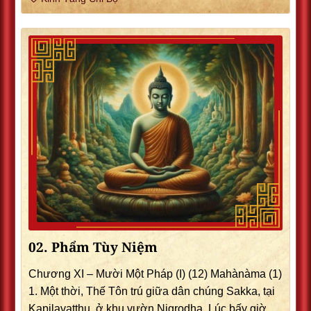
02. Phẩm Tùy Niệm
Chương XI – Mười Một Pháp (I) (12) Mahànàma (1)
1. Một thời, Thế Tôn trú giữa dân chúng Sakka, tại
Kapilavatthu, ở khu vườn Nigrodha. Lúc bấy giờ,