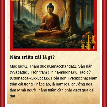
Năm triền cái là gì?
Mục lục×1. Tham dục (Kamacchanda)2. Sân hận
(Vyapada)3. Hôn trầm (Thina-middha)4. Trạo cử
(Uddhacca-kukkucca)5. Hoài nghi (Vicikiccha) Năm
triền cái trong Phật giáo, là năm loại chướng ngại
tâm lý mà người hành thiền cần phải vượt qua để
đạt