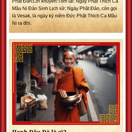
Phật Đản:Lời khuyên:Tóm lại: Ngày Phật Thích Ca
Mâu Ni Đản Sinh Lịch sử: Ngày Phật Đản, còn gọi
là Vesak, là ngày kỷ niệm Đức Phật Thích Ca Mâu
Ni ra đời.