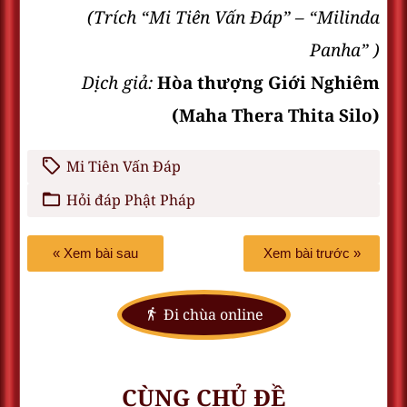
(Trích “Mi Tiên Vấn Ðáp” – “Milinda
Panha” )
Dịch giả:
Hòa thượng Giới Nghiêm
(Maha Thera Thita Silo)
Mi Tiên Vấn Đáp
Hỏi đáp Phật Pháp
« Xem bài sau
Xem bài trước »
Đi chùa online
CÙNG CHỦ ĐỀ