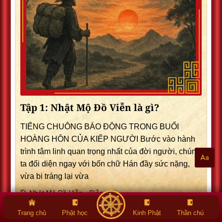
Tập 1: Nhật Mộ Đồ Viễn là gì?
TIẾNG CHUÔNG BÁO ĐỘNG TRONG BUỔI
HOÀNG HÔN CỦA KIẾP NGƯỜI Bước vào hành
trình tâm linh quan trọng nhất của đời người, chúng
ta đối diện ngay với bốn chữ Hán đầy sức nặng,
vừa bi tráng lại vừa
Nhật Mộ Đồ Viễn - Diễn giải
Trang chủ
Phật học
Kinh Phật
Thần chú