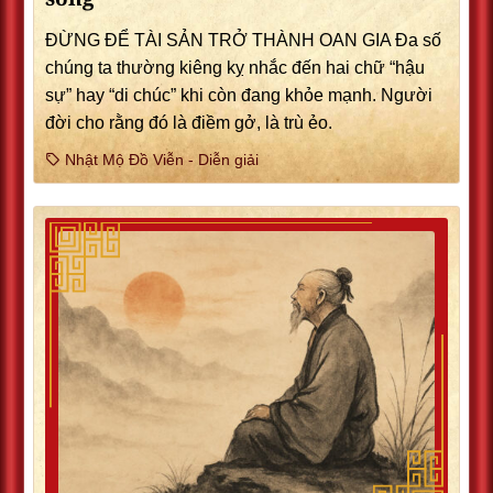
ĐỪNG ĐỂ TÀI SẢN TRỞ THÀNH OAN GIA Đa số
chúng ta thường kiêng kỵ nhắc đến hai chữ “hậu
sự” hay “di chúc” khi còn đang khỏe mạnh. Người
đời cho rằng đó là điềm gở, là trù ẻo.
Nhật Mộ Đồ Viễn - Diễn giải