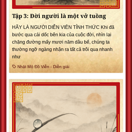
Tập 3: Đời người là một vở tuồng
HÃY LÀ NGƯỜI DIỄN VIÊN TỈNH THỨC Khi đã
bước qua cái dốc bên kia của cuộc đời, nhìn lại
chặng đường mấy mươi năm dâu bể, chúng ta
thường ngỡ ngàng nhận ra tất cả trôi qua nhanh
như
Nhật Mộ Đồ Viễn - Diễn giải