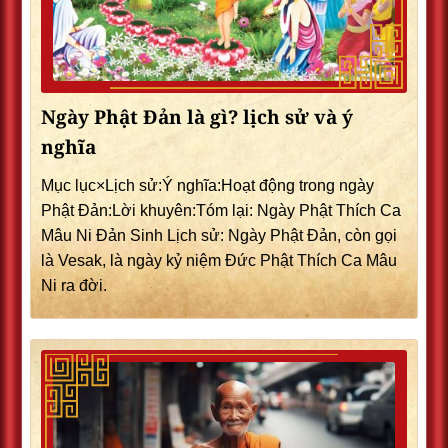
Ngày Phật Đản là gì? lịch sử và ý
nghĩa
Mục lục×Lịch sử:Ý nghĩa:Hoạt động trong ngày
Phật Đản:Lời khuyên:Tóm lại: Ngày Phật Thích Ca
Mâu Ni Đản Sinh Lịch sử: Ngày Phật Đản, còn gọi
là Vesak, là ngày kỷ niệm Đức Phật Thích Ca Mâu
Ni ra đời.