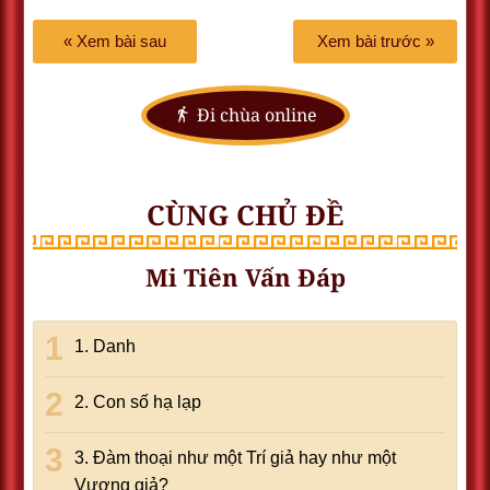
« Xem bài sau
Xem bài trước »
Đi chùa online
CÙNG CHỦ ĐỀ
Mi Tiên Vấn Đáp
1. Danh
2. Con số hạ lạp
3. Đàm thoại như một Trí giả hay như một
Vương giả?