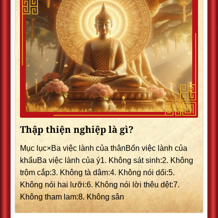
Thập thiện nghiệp là gì?
Mục lục×Ba việc lành của thânBốn việc lành của
khẩuBa việc lành của ý1. Không sát sinh:2. Không
trộm cắp:3. Không tà dâm:4. Không nói dối:5.
Không nói hai lưỡi:6. Không nói lời thêu dệt:7.
Không tham lam:8. Không sân