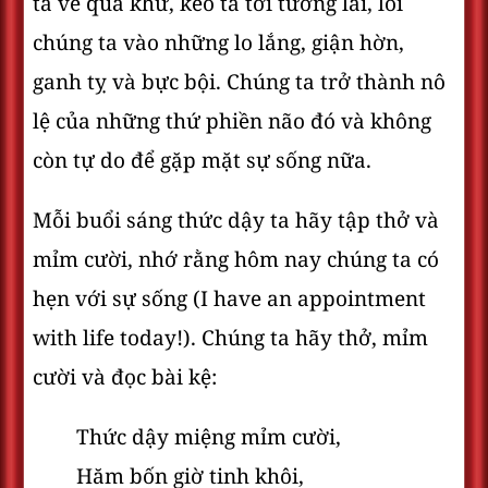
ta về quá khứ, kéo ta tới tương lai, lôi
chúng ta vào những lo lắng, giận hờn,
ganh tỵ và bực bội. Chúng ta trở thành nô
lệ của những thứ phiền não đó và không
còn tự do để gặp mặt sự sống nữa.
Mỗi buổi sáng thức dậy ta hãy tập thở và
mỉm cười, nhớ rằng hôm nay chúng ta có
hẹn với sự sống (I have an appointment
with life today!). Chúng ta hãy thở, mỉm
cười và đọc bài kệ:
Thức dậy miệng mỉm cười,
Hăm bốn giờ tinh khôi,