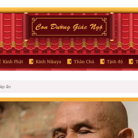
Kinh Phật
Kinh Nikaya
Thần Chú
Tịnh độ
T
háp ấn