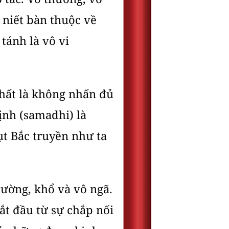
à niết bàn thuộc về
 tánh là vô vi
hất là không nhấn đủ
ịnh (samadhi) là
t Bắc truyền như ta
ường, khổ và vô ngã.
bắt đầu từ sự chắp nối