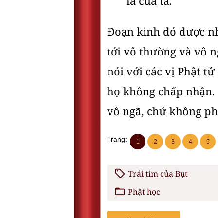
là của ta.
Đoạn kinh đó được nh
tới vô thường và vô n
nói với các vị Phật t
họ không chấp nhận. 
vô ngã, chứ không phả
Trang:
1
2
3
4
5
Trái tim của Bụt
Phật học