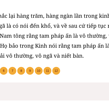
ắc lại hàng trăm, hàng ngàn lần trong kinh
gã là có nói đến khổ, và về sau cứ tiếp tục
ử Nam tông rằng tam pháp ấn là vô thường, 
Họ bảo trong Kinh nói rằng tam pháp ấn l
i vô thường, vô ngã và niết bàn.
6
7
8
9
10
11
12