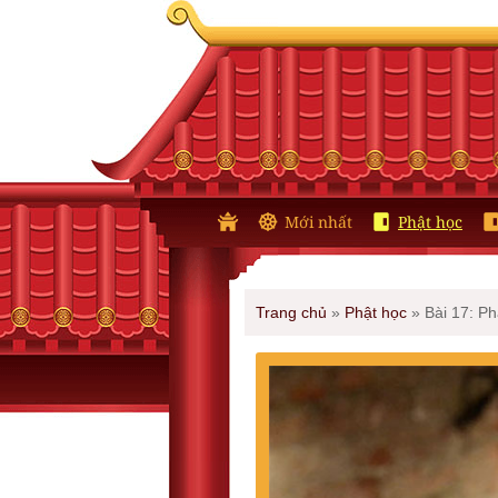
Mới nhất
Phật học
Trang chủ
»
Phật học
»
Bài 17: P