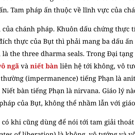
ấn. Tam pháp ấn thuộc về lĩnh vực của chá
 của chánh pháp. Khuôn dấu chứng thực t
 đích thực của Bụt thì phải mang ba dấu ấ
 là the three dharma seals. Trong Đại tạng
vô ngã
và
niết bàn
liên hệ tới không, vô tư
 thường (impermanence) tiếng Phạn là anit
 Niết bàn tiếng Phạn là nirvana. Giáo lý n
 pháp của Bụt, không thể nhầm lẫn với giá
có khi cũng dùng để nói tới tam giải thoá
gates of liberation) là không, vô tướng và v