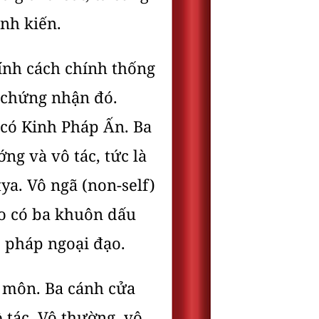
nh kiến.
ính cách chính thống
n chứng nhận đó.
 có Kinh Pháp Ấn. Ba
ớng và vô tác, tức là
ya. Vô ngã (non-self)
ào có ba khuôn dấu
o pháp ngoại đạo.
t môn. Ba cánh cửa
ô tác. Vô thường, vô