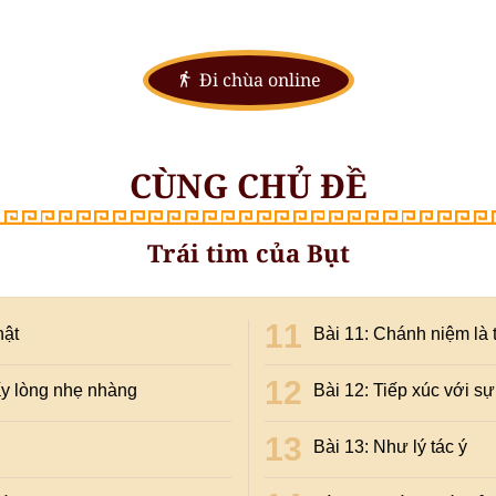
Đi chùa online
CÙNG CHỦ ĐỀ
Trái tim của Bụt
hật
Bài 11: Chánh niệm là 
ấy lòng nhẹ nhàng
Bài 12: Tiếp xúc với 
Bài 13: Như lý tác ý