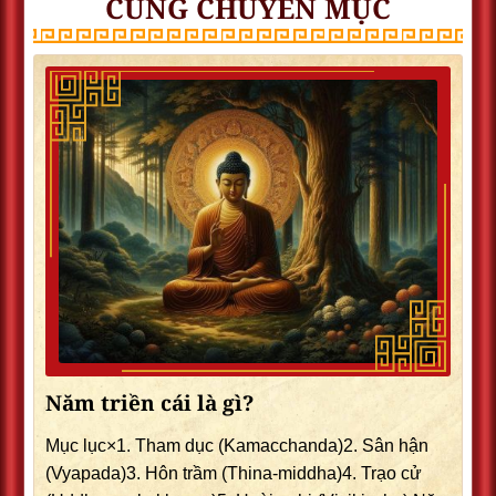
CÙNG CHUYÊN MỤC
Năm triền cái là gì?
Mục lục×1. Tham dục (Kamacchanda)2. Sân hận
(Vyapada)3. Hôn trầm (Thina-middha)4. Trạo cử