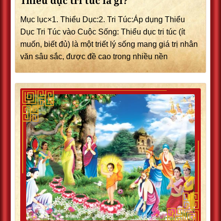
Thiểu dục tri túc là gì?
Mục lục×1. Thiểu Dục:2. Tri Túc:Áp dụng Thiểu
Dục Tri Túc vào Cuộc Sống: Thiểu dục tri túc (ít
muốn, biết đủ) là một triết lý sống mang giá trị nhân
văn sâu sắc, được đề cao trong nhiều nền