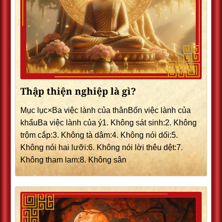
Thập thiện nghiệp là gì?
Mục lục×Ba việc lành của thânBốn việc lành của
khẩuBa việc lành của ý1. Không sát sinh:2. Không
trộm cắp:3. Không tà dâm:4. Không nói dối:5.
Không nói hai lưỡi:6. Không nói lời thêu dệt:7.
Không tham lam:8. Không sân