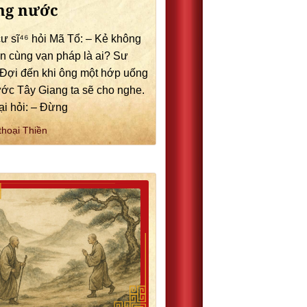
ng nước
ư sĩ⁴⁶ hỏi Mã Tổ: – Kẻ không
n cùng vạn pháp là ai? Sư
 Đợi đến khi ông một hớp uống
ước Tây Giang ta sẽ cho nghe.
lại hỏi: – Đừng
thoại Thiền