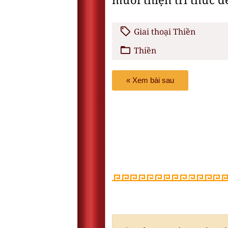
mươi thiện tri thức đ
Giai thoại Thiền
Thiền
« Xem bài sau