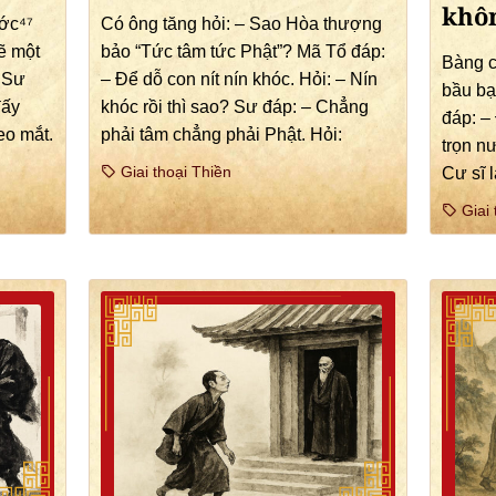
khô
ớc⁴⁷
Có ông tăng hỏi: – Sao Hòa thượng
ẽ một
bảo “Tức tâm tức Phật”? Mã Tổ đáp:
Bàng c
. Sư
– Để dỗ con nít nín khóc. Hỏi: – Nín
bầu bạ
đấy
khóc rồi thì sao? Sư đáp: – Chẳng
đáp: –
eo mắt.
phải tâm chẳng phải Phật. Hỏi:
trọn n
Giai thoại Thiền
Cư sĩ 
Giai 