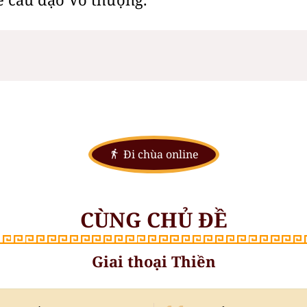
ể cầu đạo Vô thượng.
Đi chùa online
CÙNG CHỦ ĐỀ
Giai thoại Thiền