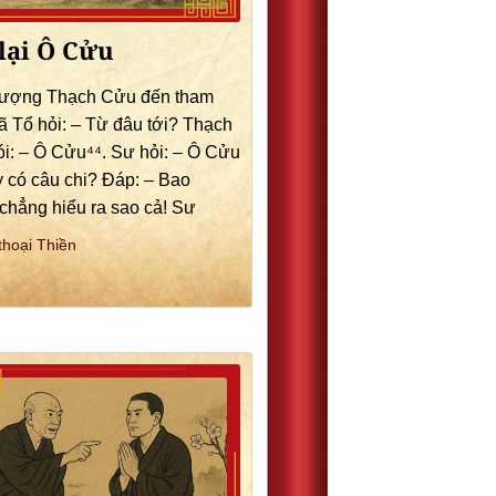
lại Ô Cửu
hượng Thạch Cửu đến tham
ã Tổ hỏi: – Từ đâu tới? Thạch
i: – Ô Cửu⁴⁴. Sư hỏi: – Ô Cửu
y có câu chi? Đáp: – Bao
chẳng hiểu ra sao cả! Sư
thoại Thiền