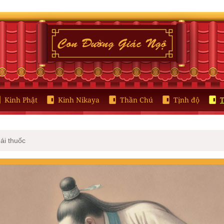
Kinh Phật
Kinh Nikaya
Thần Chú
Tịnh độ
T
hái thuốc