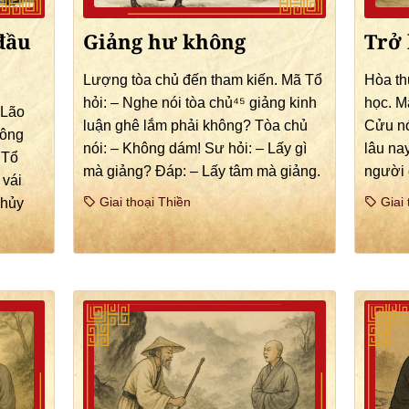
đầu
Giảng hư không
Trở 
Lượng tòa chủ đến tham kiến. Mã Tổ
Hòa t
hỏi: – Nghe nói tòa chủ⁴⁵ giảng kinh
học. M
 Lão
luận ghê lắm phải không? Tòa chủ
Cửu nó
Đông
nói: – Không dám! Sư hỏi: – Lấy gì
lâu na
 Tổ
mà giảng? Đáp: – Lấy tâm mà giảng.
người 
 vái
Giai thoại Thiền
Giai 
Thủy